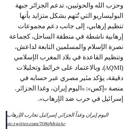
وحزب الله والحوثيين، تدعم الجزائر جبهة
البوليساريو التي تُتهم بشكل متزايد بأنها
تنظيم إرهابي، إلى جانب دعم مجموعات
إرهابية ناشطة في منطقة الساحل، كجماعة
نصرة الإسلام والمسلمين التابعة لداعش،
وتنظيم القاعدة في بلاد المغرب الإسلامي
(AQMI). وبالاعتماد على خرائط وتحليلات
دقيقة، يؤكد مئير مصري عبر حسابه في
منصة «إكس»: «اليوم إيران، وغدا الجزائر.
إسرائيل في حرب ضد الإرهاب».
اليوم إيران وغداً الجزائر. إسرائيل تحارب الإرهاب.
pic.twitter.com/708gMvioAc