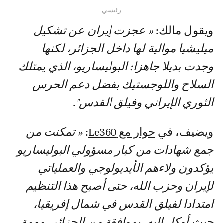
رئيسي
ويقول مالك:
« عجزت إيران عن تشكيل
ميليشيا موالية لها داخل الجزائر، لكنها
وجدت بديلا جاهزا: البوليساريو، الذي يمتلك
السلاح واللوجستيك بفضل دعم الحرس
الثوري الإيراني وفيلق القدس"
.
ويضيف، في
حوار مع Le360
:
« تمكنت من
جمع شهادات من كبار مسؤولي البوليساريو
يؤكدون ولاءهم الأيديولوجي والعملياتي
لإيران وحزب الله، حتى أصبح هذا التنظيم
امتدادا لفيلق القدس في شمال إفريقيا،
حيث أوكل إليه، بموافقة من الجزائر، مهمة