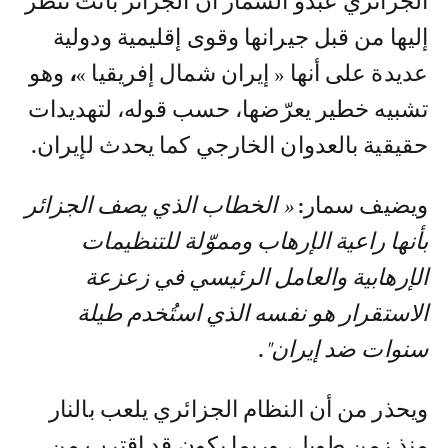
الجزائري عبدو السمار أن الجزائر باتت تُنظر
إليها من قبل جيرانها وقوى إقليمية ودولية
عديدة على أنها « إيران شمال إفريقيا »
،
وهو
تشبيه خطير يعرّضها، حسب قوله، لتهديدات
حقيقية بالعدوان الخارجي كما يحدث لإيران.
ويضيف سمار:
« الخطاب الذي يصف الجزائر
بأنها راعية الإرهاب ومموّلة للتنظيمات
الإرهابية والعامل الرئيسي في زعزعة
الاستقرار هو نفسه الذي استُخدم طيلة
سنوات ضد إيران"
.
ويحذر من أن النظام الجزائري يلعب بالنار
منذ زمن طويل، وربما يكون قد اقترب من