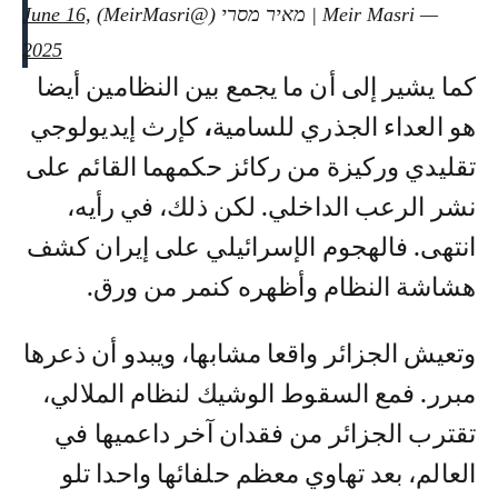
— Meir Masri | מאיר מסרי (@MeirMasri)
June 16,
2025
كما يشير إلى أن ما يجمع بين النظامين أيضا
هو العداء الجذري للسامية
،
كإرث إيديولوجي
تقليدي وركيزة من ركائز حكمهما القائم على
نشر الرعب الداخلي. لكن ذلك، في رأيه،
انتهى. فالهجوم الإسرائيلي على إيران كشف
هشاشة النظام وأظهره كنمر من ورق.
وتعيش الجزائر واقعا مشابها، ويبدو أن ذعرها
مبرر. فمع السقوط الوشيك لنظام الملالي،
تقترب الجزائر من فقدان آخر داعميها في
العالم، بعد تهاوي معظم حلفائها واحدا تلو