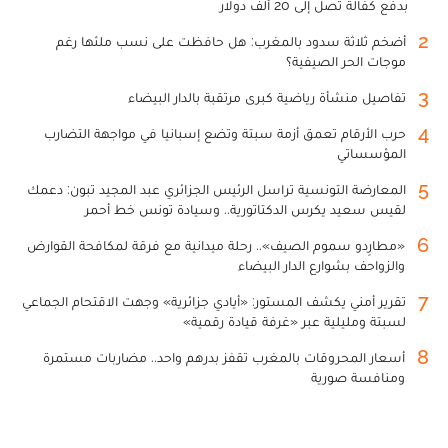
بدفع كفالة تصل إلى 20 ألف دولار
2
أضخم ثلاثة سدود بالمغرب: هل حافظت على نسب ملئها رغم
موجات الحر الصيفية؟
3
تفاصيل منشأة رياضية كبرى مرتقبة بالدار البيضاء
4
حرب الأرقام تعمق أزمة سبتة وتضع إسبانيا في مواجهة التضارب
المؤسساتي
5
المعارضة التونسية تراسل الرئيس الجزائري عبد المجيد تبون: دعمك
لقيس سعيد يكرس الدكتاتورية.. وسيادة تونس خط أحمر
6
«مطارِدو سموم الصيف».. رحلة ميدانية مع فرقة لمكافحة القوارض
والزواحف بشوارع الدار البيضاء
7
تقرير أمني يكشف المستور: «أيادي جزائرية» وجهت الاقتحام الجماعي
لسبتة ومليلية عبر «غرفة قيادة رقمية»
8
أسعار المحروقات بالمغرب تقفز بدرهم واحد.. مضاربات مستمرة
ومنافسة صورية