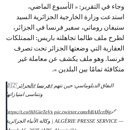
وجاء في التقرير: « الأسبوع الماضي،
استدعت وزارة الخارجية الجزائرية السيد
ستيفان روماتي، سفير فرنسا في الجزائر،
لطرح ملف طالما تجاهلته باريس: الممتلكات
العقارية التي وضعتها الجزائر تحت تصرف
فرنسا. وهو ملف يكشف عن معاملة غير
متكافئة تمامًا بين البلدين ».
النفاق الدبلوماسي: حين تتهم
#فرنسا
#الجزائر
🇩🇿
وتتناسى امتيازاتها
https://t.co/9iIGieTeVx
pic.twitter.com/bBAIlcrf8g
🔗
— ALGÉRIE PRESSE SERVICE | وكالة الأنباء الجزائرية