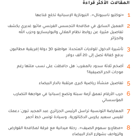
المقالات الأكثر قراءة
1
«نوكليو ناسيونال».. النيونازية الإسبانية تخلع قناعها
2
العميل السابق في مكافحة التجسس الفرنسي ماثيو غديري يكشف
تفاصيل مثيرة عن روابط نظام الملالي والبوليساريو وحزب الله
والجزائر
3
تأشيرة الدخول للولايات المتحدة: مواطنو 30 دولة إفريقية مطالبون
بدفع كفالة تصل إلى 20 ألف دولار
4
أضخم ثلاثة سدود بالمغرب: هل حافظت على نسب ملئها رغم
موجات الحر الصيفية؟
5
تفاصيل منشأة رياضية كبرى مرتقبة بالدار البيضاء
6
حرب الأرقام تعمق أزمة سبتة وتضع إسبانيا في مواجهة التضارب
المؤسساتي
7
المعارضة التونسية تراسل الرئيس الجزائري عبد المجيد تبون: دعمك
لقيس سعيد يكرس الدكتاتورية.. وسيادة تونس خط أحمر
8
«مطارِدو سموم الصيف».. رحلة ميدانية مع فرقة لمكافحة القوارض
والزواحف بشوارع الدار البيضاء