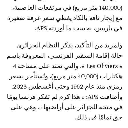
(140,000 متر مربع) في مرتفعات العاصمة،
مع إيجار تافه بالكاد يغطي سعر غرفة صغيرة
في باريس، بحسب ما أوردته APS.
ولمزيد من التأكيد، يذكر النظام الجزائري
حالة إقامة السفير الفرنسي، المعروفة باسم
« Les Oliviers »، والتي تمتد على مساحة 4
هكتارات (40,000 متر مربع)، وتُستأجر بسعر
رمزي منذ عام 1962 وحتى أغسطس 2023.
وأضافت APS: « هذا كرم لم تفكر فرنسا يومًا
في منحه للجزائر على أراضيها ». وهي على
حق تمامًا في ذلك.