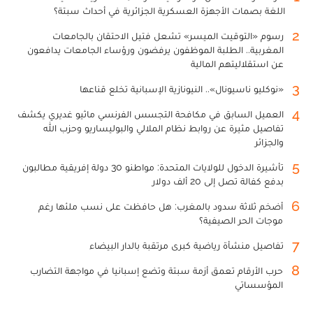
اللغة بصمات الأجهزة العسكرية الجزائرية في أحداث سبتة؟
2
رسوم «التوقيت الميسر» تشعل فتيل الاحتقان بالجامعات
المغربية.. الطلبة الموظفون يرفضون ورؤساء الجامعات يدافعون
عن استقلاليتهم المالية
3
«نوكليو ناسيونال».. النيونازية الإسبانية تخلع قناعها
4
العميل السابق في مكافحة التجسس الفرنسي ماثيو غديري يكشف
تفاصيل مثيرة عن روابط نظام الملالي والبوليساريو وحزب الله
والجزائر
5
تأشيرة الدخول للولايات المتحدة: مواطنو 30 دولة إفريقية مطالبون
بدفع كفالة تصل إلى 20 ألف دولار
6
أضخم ثلاثة سدود بالمغرب: هل حافظت على نسب ملئها رغم
موجات الحر الصيفية؟
7
تفاصيل منشأة رياضية كبرى مرتقبة بالدار البيضاء
8
حرب الأرقام تعمق أزمة سبتة وتضع إسبانيا في مواجهة التضارب
المؤسساتي