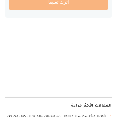
أترك تعليقا
المقالات الأكثر قراءة
1
«أوت» و«أغسطس» و«الولايات» ونداءات «الحريك».. كيف فضحت