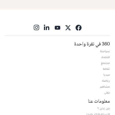
ns in new window
360 في نقرة واحدة
سياسة
اقتصاد
مجتمع
ثقافة
ميديا
Opens in new window
رياضة
مشاهير
دولي
معلومات عنا
من نحن ؟
الأسئلة الأكثر طرحا