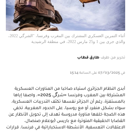
أثناء التمرين العسكري المشترك بين المغرب وفرنسا، "الشرگي 2022،
والذي جرى بين 1 و25 مارس 2022، في منطقة الرشيدية
تحرير من طرف
طارق قطاب
في 07/03/2025 على الساعة 15:14
أبدى النظام الجزائري استياء صاخبا من المناورات العسكرية
المشتركة بين المغرب وفرنسا «شرگي 2025»، واصفا إياها
بالمستفزة، رغم أن الجزائر نفسها تكثف التدريبات العسكرية،
سواء بشكل منفرد أو مع روسيا، على الحدود المغربية. تخفي
هذه الضجة خلفها مناورة مدروسة تهدف إلى تحويل الأنظار عن
القضايا الحقيقية المتوترة مع باريس (بوعلام صنصال،
الاعتقالات التعسفية، الأنشطة الاستخباراتية في فرنسا، قرارات