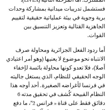
فستشمل تدريبات ميدانية بمشاركة وحدات
برية وجوية في بيئة عملياتية حقيقية لتقييم
الجاهزية القتالية وتعزيز التنسيق بين
القوات.
أما ردود الفعل الجزائرية ومحاولة صرف
الانتباه نحو موضوع لا يعنيها (وهو أمر اعتيادي
أصلا)، فلا تعدو كونها محاولة بائسة لإخفاء
الوجه الحقيقي للنظام، الذي يستغل جاليته
في فرنسا لأغراضه الصغيرة. أحد أوجه هذا
النظام القبيحة كُشف في تحقيق مدته 6
دقائق فقط على قناة « فرانس 2″، ما دفع