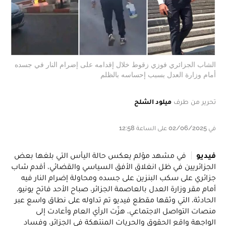
الشاب الجزائري فوزي زقوط خلال إقدامه على إضرام النار في جسده
أمام وزارة العدل بسبب إحساسه بالظلم
تحرير من طرف
ميلود الشلح
في 02/06/2025 على الساعة 12:58
فيديو
في مشهد مؤلم يعكس حالة اليأس التي بلغها بعض
الجزائريين في ظل انغلاق الأفق السياسي والقضائي، أقدم شاب
جزائري على سكب البنزين على جسده ومحاولة إضرام النار فيه
أمام مقر وزارة العدل بالعاصمة الجزائر، صباح الأحد فاتح يونيو.
الحادثة، التي وثقها مقطع فيديو تم تداوله على نطاق واسع عبر
منصات التواصل الاجتماعي، هزّت الرأي العام وأعادت إلى
الواجهة واقع الحقوق والحريات المنتهكة في الجزائر، وفساد