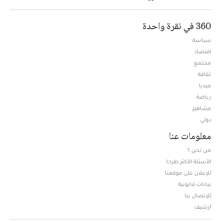
360 في نقرة واحدة
سياسة
اقتصاد
مجتمع
ثقافة
ميديا
Opens in new window
رياضة
مشاهير
دولي
معلومات عنا
من نحن ؟
الأسئلة الأكثر طرحا
للإعلان على موقعنا
بيانات قانونية
للإتصال بنا
أرشيف