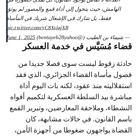
الهامش، حيث يتحول إلى أداة قمع والمصور لم يوثق
فقط، بل شارك في الإشعال شريك في المأساة
pic.twitter.com/vC8XviajXR
— شيماء بن الطيب (@bentayeb28yahoo)
June 1, 2025
قضاء مُسَيَّس في خدمة العسكر
حادثة زقوط ليست سوى فصلا جديدا من
فصول مأساة القضاء الجزائري، الذي فقد
استقلاليته منذ عقود، لكنه بات اليوم أداة
مباشرة بيد السلطة العسكرية لتكميم أفواه
النشطاء، وملاحقة المعارضين، وتبرير القمع
باسم القانون. في حالات مشابهة، كان
القضاة يواجهون ضغوطا من أجهزة الأمن،