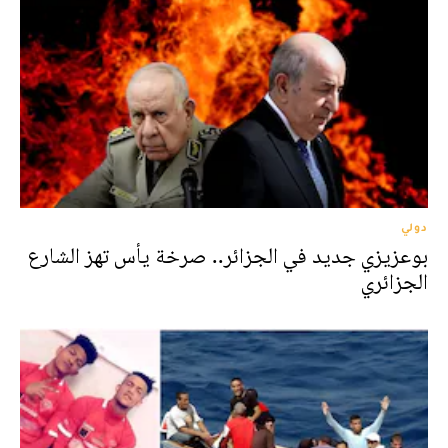
دولي
بوعزيزي جديد في الجزائر.. صرخة يأس تهز الشارع
الجزائري