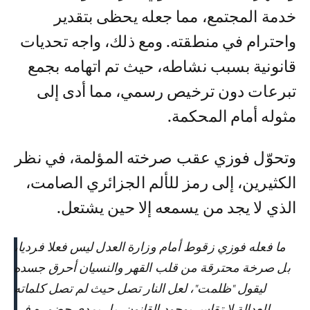
خدمة المجتمع، مما جعله يحظى بتقدير
واحترام في منطقته. ومع ذلك، واجه تحديات
قانونية بسبب نشاطه، حيث تم اتهامه بجمع
تبرعات دون ترخيص رسمي، مما أدى إلى
مثوله أمام المحكمة.
وتحوّل فوزي عقب صرخته المؤلمة، في نظر
الكثيرين، إلى رمز للألم الجزائري الصامت،
الذي لا يجد من يسمعه إلا حين يشتعل.
ما فعله فوزي زقوط أمام وزارة العدل ليس فعلا فرديا،
بل صرخة محترقة من قلب القهر والنسيان أحرق جسده
ليقول "ظلمت"، لعل النار تصل حيث لم تصل كلماته
العدالة لا تقاس بوجود القانون، بل بمدى حضوره في