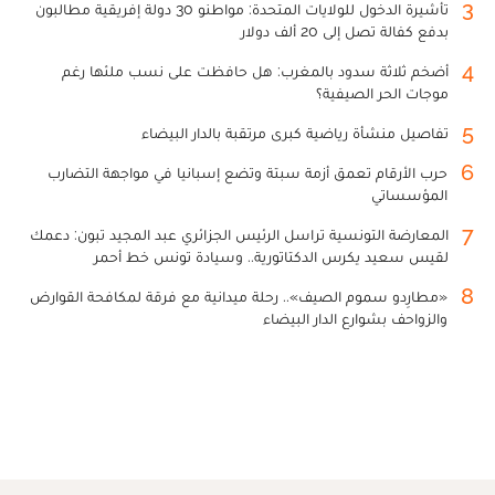
3
تأشيرة الدخول للولايات المتحدة: مواطنو 30 دولة إفريقية مطالبون
بدفع كفالة تصل إلى 20 ألف دولار
4
أضخم ثلاثة سدود بالمغرب: هل حافظت على نسب ملئها رغم
موجات الحر الصيفية؟
5
تفاصيل منشأة رياضية كبرى مرتقبة بالدار البيضاء
6
حرب الأرقام تعمق أزمة سبتة وتضع إسبانيا في مواجهة التضارب
المؤسساتي
7
المعارضة التونسية تراسل الرئيس الجزائري عبد المجيد تبون: دعمك
لقيس سعيد يكرس الدكتاتورية.. وسيادة تونس خط أحمر
8
«مطارِدو سموم الصيف».. رحلة ميدانية مع فرقة لمكافحة القوارض
والزواحف بشوارع الدار البيضاء