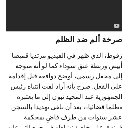
صرخة ألم ضد الظلم
زقوط، الذي ظهر في الفيديو مرتديا قميصا
أبيض وربطة عنق سوداء كما لو أنه متوجه
إلى محفل رسمي، أوضح دوافعه قبل إقدامه
على الفعل. صرح بأنه أراد لفت انتباه رئيس
الجمهورية عبد المجيد تبون إلى ما يعتبره
«ظلما قضائيا»، بعد أن تلقى تهديدا بالسجن
عشر سنوات من طرف قاضٍ بمحكمة
فرندة، على خلفية نشاطه في جمع التبرعات