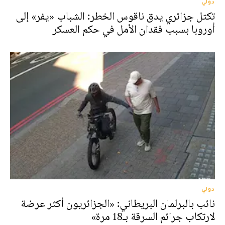
دولي
تكتل جزائري يدق ناقوس الخطر: الشباب «يفر» إلى
أوروبا بسبب فقدان الأمل في حكم العسكر
دولي
نائب بالبرلمان البريطاني: «الجزائريون أكثر عرضة
لارتكاب جرائم السرقة بـ18 مرة»