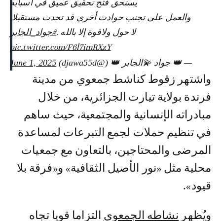
يستحق فتح تحقيق عميق في أسبابه
والعمل على تجنب حوادث أخرى قد تحدث مستقبلا.
لا حول ولاقوة إلا بالله .
#جواد_الجابر
pic.twitter.com/F6l7imRXzY
— 👑 جواد 💫الجابر 👑 (@djawa55d)
June 1, 2025
واشتهر زقوط كناشط جمعوي من مدينة
فرندة بولاية تيارت الجزائرية، من خلال
مبادراته الإنسانية والمجتمعية، حيث ساهم
في تنظيم حملات لجمع التبرعات لمساعدة
المرضى والمحتاجين، بالتعاون مع جمعيات
محلية مثل «نور الأصيل الثقافية» و«فرقة بلا
قيود».
ويُظهر
نشاطه الجمعوي
التزاما قويا تجاه