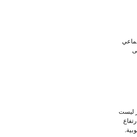
تماعي
ى
ر ليست
رتفاع
بية.