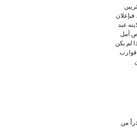
ريين
 فبإعلان
يته عبد
يص أمل
ا لم يكن
 قوارب
اً من