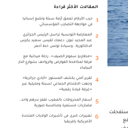
المقالات الأكثر قراءة
حرب الأرقام تعمق أزمة سبتة وتضع إسبانيا
1
في مواجهة التضارب المؤسساتي
المعارضة التونسية تراسل الرئيس الجزائري
2
عبد المجيد تبون: دعمك لقيس سعيد يكرس
الدكتاتورية.. وسيادة تونس خط أحمر
«مطارِدو سموم الصيف».. رحلة ميدانية مع
3
فرقة لمكافحة القوارض والزواحف بشوارع الدار
البيضاء
تقرير أمني يكشف المستور: «أيادي جزائرية»
4
وجهت الاقتحام الجماعي لسبتة ومليلية عبر
«غرفة قيادة رقمية»
أسعار المحروقات بالمغرب تقفز بدرهم واحد..
5
مضاربات مستمرة ومنافسة صورية
استفحلت
تغييرات كبرى في تأشيرات الولايات المتحدة
6
قع
الأمريكية بإفريقيا
دف