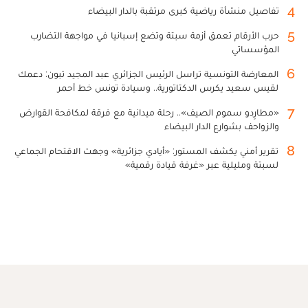
4
تفاصيل منشأة رياضية كبرى مرتقبة بالدار البيضاء
5
حرب الأرقام تعمق أزمة سبتة وتضع إسبانيا في مواجهة التضارب
المؤسساتي
6
المعارضة التونسية تراسل الرئيس الجزائري عبد المجيد تبون: دعمك
لقيس سعيد يكرس الدكتاتورية.. وسيادة تونس خط أحمر
7
«مطارِدو سموم الصيف».. رحلة ميدانية مع فرقة لمكافحة القوارض
والزواحف بشوارع الدار البيضاء
8
تقرير أمني يكشف المستور: «أيادي جزائرية» وجهت الاقتحام الجماعي
لسبتة ومليلية عبر «غرفة قيادة رقمية»