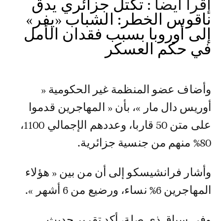
إقرأ أيضا :
تكتل جزائري يدق
ناقوس الخطر: الشباب «يفر»
إلى أوروبا بسبب فقدان الأمل
في حكم العسكر
وأضاف عضو المنظمة غير الحكومية «
أوريس دال مار »، بأن « المهاجرين قدموا
على متن 50 قاربا، وعددهم الإجمالي 1100،
80% منهم من جنسية جزائرية.
وأشار فرانشيسكو إلى أن من بين « هؤلاء
المهاجرين 6% نساء، ورضيع من 6 أشهر ».
وفي سياق ذي صلة، أكد تقرير حديث