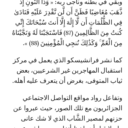
وبقي في بطنه وناجى ربه: « وَذَا النُّونِ إِذ
ذَّهَبَ مُغَاضِبًا فَظَنَّ أَن لَّن نَّقْدِرَ عَلَيْهِ فَنَادَىٰ
فِي الظُّلُمَاتِ أَن لَّا إِلَٰهَ إِلَّا أَنتَ سُبْحَانَكَ إِنِّي
كُنتُ مِنَ الظَّالِمِينَ (87) فَاسْتَجَبْنَا لَهُ وَنَجَّيْنَاهُ
مِنَ الْغَمِّ ۚ وَكَذَٰلِكَ نُنجِي الْمُؤْمِنِينَ (88) ».
كما نشر فرانشيسكو الذي يعمل في مركز
استقبال المهاجرين غير الشرعيين، بعض
ثياب المتوفى، بغرض أن يتعرف عليه أهله.
وتفاعل رواد مواقع التواصل الاجتماعي
الجزائريون مع تلك الصور، حيث عبروا عن
حزنهم لمصير الشَّاب الذي لا شك عانى