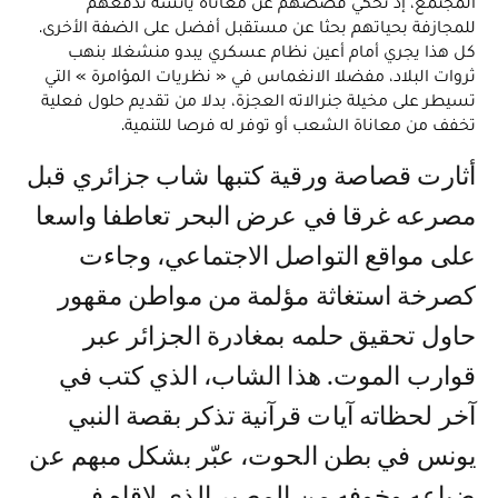
المجتمع، إذ تحكي قصصهم عن معاناة يائسة تدفعهم
للمجازفة بحياتهم بحثا عن مستقبل أفضل على الضفة الأخرى.
كل هذا يجري أمام أعين نظام عسكري يبدو منشغلا بنهب
ثروات البلاد، مفضلا الانغماس في « نظريات المؤامرة » التي
تسيطر على مخيلة جنرالاته العجزة، بدلا من تقديم حلول فعلية
تخفف من معاناة الشعب أو توفر له فرصا للتنمية.
أثارت قصاصة ورقية كتبها شاب جزائري قبل
مصرعه غرقا في عرض البحر تعاطفا واسعا
على مواقع التواصل الاجتماعي، وجاءت
كصرخة استغاثة مؤلمة من مواطن مقهور
حاول تحقيق حلمه بمغادرة الجزائر عبر
قوارب الموت. هذا الشاب، الذي كتب في
آخر لحظاته آيات قرآنية تذكر بقصة النبي
يونس في بطن الحوت، عبّر بشكل مبهم عن
ضياعه وخوفه من المصير الذي لاقاه في