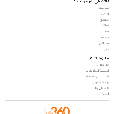
360 في نقرة واحدة
سياسة
اقتصاد
مجتمع
ثقافة
ميديا
Opens in new window
رياضة
مشاهير
دولي
معلومات عنا
من نحن ؟
الأسئلة الأكثر طرحا
للإعلان على موقعنا
بيانات قانونية
للإتصال بنا
أرشيف