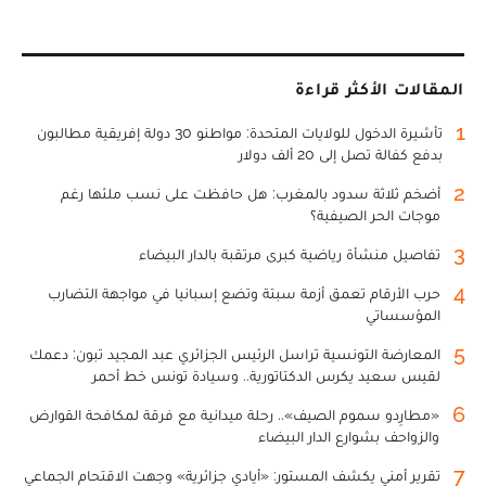
المقالات الأكثر قراءة
1
تأشيرة الدخول للولايات المتحدة: مواطنو 30 دولة إفريقية مطالبون
بدفع كفالة تصل إلى 20 ألف دولار
2
أضخم ثلاثة سدود بالمغرب: هل حافظت على نسب ملئها رغم
موجات الحر الصيفية؟
3
تفاصيل منشأة رياضية كبرى مرتقبة بالدار البيضاء
4
حرب الأرقام تعمق أزمة سبتة وتضع إسبانيا في مواجهة التضارب
المؤسساتي
5
المعارضة التونسية تراسل الرئيس الجزائري عبد المجيد تبون: دعمك
لقيس سعيد يكرس الدكتاتورية.. وسيادة تونس خط أحمر
6
«مطارِدو سموم الصيف».. رحلة ميدانية مع فرقة لمكافحة القوارض
والزواحف بشوارع الدار البيضاء
7
تقرير أمني يكشف المستور: «أيادي جزائرية» وجهت الاقتحام الجماعي