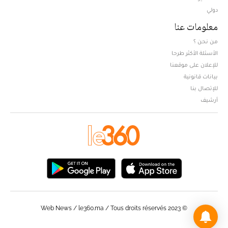
دولي
معلومات عنا
من نحن ؟
الأسئلة الأكثر طرحا
للإعلان على موقعنا
بيانات قانونية
للإتصال بنا
أرشيف
© Web News / le360.ma / Tous droits réservés 2023