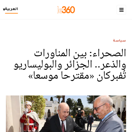
العربية
▾
سياسة
الصحراء: بين المناورات
والذعر.. الجزائر والبوليساريو
تُفبركان «مقترحا موسعا»