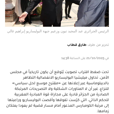
الرئيس الجزائري عبد المجيد تبون وزعيم جبهة البوليساريو إبراهيم غالي
تحرير من طرف
طارق قطاب
في 21/10/2025 على الساعة 14:38
تحت ضغط اقتراب تصويت يُتوقع أن يكون تاريخياً في مجلس
الأمن، تحاول ميليشيا البوليساريو الانفصالية التظاهر
بالديبلوماسية عبر إعلانها عن «مقترح موسع لحل سياسي»
للنزاع. غير أن لا المناورات الشكلية ولا التصريحات المرتبكة
الصادرة من الجزائر قادرة على مجاراة قوة المبادرة المغربية
للحكم الذاتي، التي كرّست تفوقها وأقصت البوليساريو وراعيتها
إلى مرتبة الكومبارس المذعور أمام مسار قضية لم يعودا يملكان
زمامها.