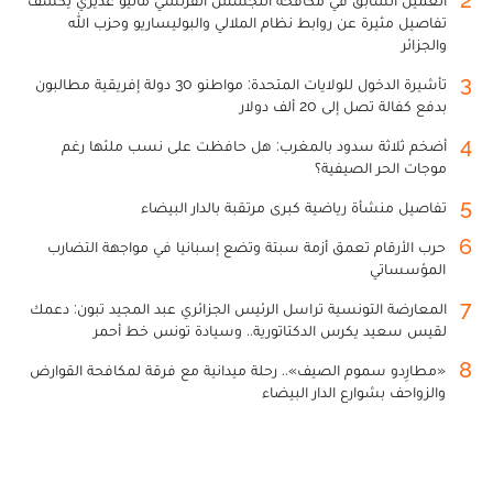
تفاصيل مثيرة عن روابط نظام الملالي والبوليساريو وحزب الله
والجزائر
3
تأشيرة الدخول للولايات المتحدة: مواطنو 30 دولة إفريقية مطالبون
بدفع كفالة تصل إلى 20 ألف دولار
4
أضخم ثلاثة سدود بالمغرب: هل حافظت على نسب ملئها رغم
موجات الحر الصيفية؟
5
تفاصيل منشأة رياضية كبرى مرتقبة بالدار البيضاء
6
حرب الأرقام تعمق أزمة سبتة وتضع إسبانيا في مواجهة التضارب
المؤسساتي
7
المعارضة التونسية تراسل الرئيس الجزائري عبد المجيد تبون: دعمك
لقيس سعيد يكرس الدكتاتورية.. وسيادة تونس خط أحمر
8
«مطارِدو سموم الصيف».. رحلة ميدانية مع فرقة لمكافحة القوارض
والزواحف بشوارع الدار البيضاء