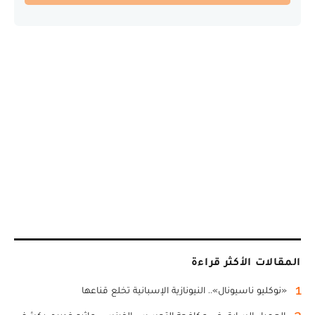
المقالات الأكثر قراءة
1
«نوكليو ناسيونال».. النيونازية الإسبانية تخلع قناعها
2
العميل السابق في مكافحة التجسس الفرنسي ماثيو غديري يكشف