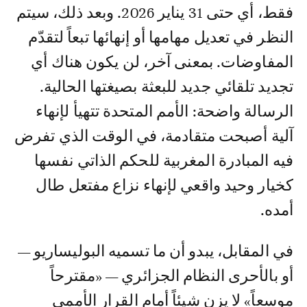
فقط، أي حتى 31 يناير 2026. وبعد ذلك، سيتم
النظر في تعديل مهامها أو إنهائها تبعاً لتقدّم
المفاوضات. بمعنى آخر، لن يكون هناك أي
تجديد تلقائي جديد للبعثة بصيغتها الحالية.
الرسالة واضحة: الأمم المتحدة تتهيأ لإنهاء
آلية أصبحت متقادمة، في الوقت الذي تفرض
فيه المبادرة المغربية للحكم الذاتي نفسها
كخيار وحيد واقعي لإنهاء نزاع مفتعل طال
أمده.
في المقابل، يبدو أن ما تسميه البوليساريو —
أو بالأحرى النظام الجزائري — «مقترحاً
موسعاً» لا يزن شيئاً أمام القرار الأممي