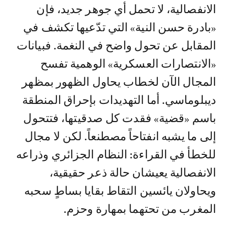
الانفصالية، لا تحمل أي جوهر جديد، فإن
«بادرة حسن النية» التي تدّعيها تكشف في
المقابل عن تحول واضح في النغمة. فبيانات
«الانتصارات العسكرية» الوهمية تفسح
المجال الآن لخطاب يحاول الظهور بمظهر
ديبلوماسي. أما التهديدات بإحراق المنطقة
باسم «قضية» فقدت كل صدقيتها، فتتحول
إلى ما يشبه انفتاحاً مصطنعاً. لكن لا مجال
للخطأ في القراءة: النظام الجزائري وذراعه
الانفصالية يعيشان حالة ذعر حقيقية،
ويحاولان يائسين التقاط بقايا بساطٍ سحبه
المغرب من تحتهما بمهارة وحزم.