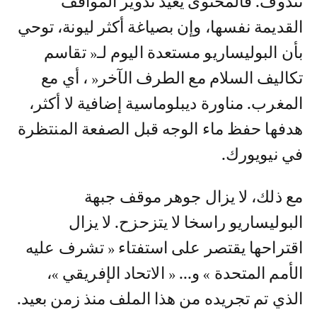
تندوف. فالمحتوى يعيد تدوير المواقف
القديمة نفسها، وإن بصياغة أكثر ليونة، توحي
بأن البوليساريو مستعدة اليوم لـ« تقاسم
تكاليف السلام مع الطرف الآخر« ، أي مع
المغرب. مناورة ديبلوماسية إضافية لا أكثر،
هدفها حفظ ماء الوجه قبل الصفعة المنتظرة
في نيويورك.
مع ذلك، لا يزال جوهر موقف جبهة
البوليساريو راسخا لا يتزحزح. لا يزال
اقتراحها يقتصر على استفتاء « تشرف عليه
الأمم المتحدة » و... « الاتحاد الإفريقي »،
الذي تم تجريده من هذا الملف منذ زمن بعيد.