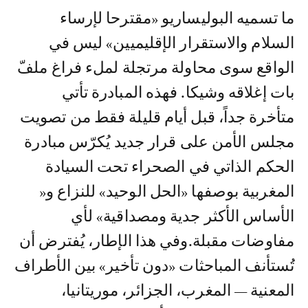
ما تسميه البوليساريو «مقترحا لإرساء
السلام والاستقرار الإقليميين» ليس في
الواقع سوى محاولة مرتجلة لملء فراغ ملفّ
بات إغلاقه وشيكا. فهذه المبادرة تأتي
متأخرة جداً، قبل أيام قليلة فقط من تصويت
مجلس الأمن على قرار جديد يُكرّس مبادرة
الحكم الذاتي في الصحراء تحت السيادة
المغربية بوصفها «الحل الوحيد» للنزاع و«
الأساس الأكثر جدية ومصداقية» لأي
مفاوضات مقبلة.وفي هذا الإطار، يُفترض أن
تُستأنف المباحثات «دون تأخير» بين الأطراف
المعنية — المغرب، الجزائر، موريتانيا،