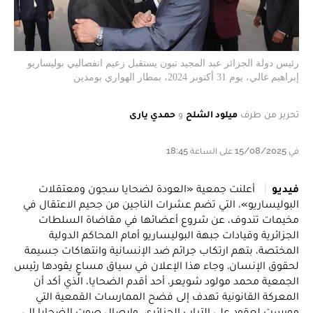
رئيس دولة الجزائر عبد المجيد تبون يستقبل زعيم انفصاليي بوليساريو
إبراهيم غالي، يوم 31 أكتوبر 2024، بمطار الهواري بومدين
تحرير من طرف
ميلود الشلح
و
حمدي يارى
في 15/08/2025 على الساعة 18:45
فيديو
أعلنت جمعية «العودة لضحايا سجون ومعتقلات
البوليساريو»، التي تضم عشرات الناجين من جحيم الاعتقال في
مخيمات تندوف، عن شروع أعضائها في مقاضاة السلطات
الجزائرية وقيادات جبهة البوليساريو أمام المحاكم الدولية
المختصة، بتهم ارتكاب جرائم ضد الإنسانية وانتهاكات جسيمة
لحقوق الإنسان. وجاء هذا الإعلان في سياق مساعٍ يقودها رئيس
الجمعية محمد مولود شويعر، أحد أقدم الضحايا، الذي أكد أن
المعركة القانونية تهدف إلى فضح الممارسات القمعية التي
مورست لعقود على التراب الجزائري، وإيصال صوت الضحايا إلى