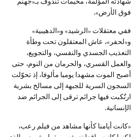
شهادته المؤلمة، مخيمات تندوف بـ«جهنم
فوق الأرض».
ففي معتقلات «الرشيد» و«الدهيبية»
و«لحفر»، عاش المعتقلون تحت وطأة
التعذيب الجسدي والنفسي، والتجويع،
والعمل القسري، والحرمان من النوم، حتى
أصبح الموت مشهدا يوميا مألوفا، إذ تحوّلت
السجون السرية للجبهة إلى مسالخ بشرية
ارتُكبت فيها جرائم ترقى إلى الجرائم ضد
الإنسانية.
«كانت أيامنا كأنها مشاهد من فيلم رعب،