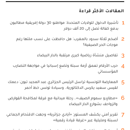
المقالات الأكثر قراءة
1
تأشيرة الدخول للولايات المتحدة: مواطنو 30 دولة إفريقية مطالبون
بدفع كفالة تصل إلى 20 ألف دولار
2
أضخم ثلاثة سدود بالمغرب: هل حافظت على نسب ملئها رغم
موجات الحر الصيفية؟
3
تفاصيل منشأة رياضية كبرى مرتقبة بالدار البيضاء
4
حرب الأرقام تعمق أزمة سبتة وتضع إسبانيا في مواجهة التضارب
المؤسساتي
5
المعارضة التونسية تراسل الرئيس الجزائري عبد المجيد تبون: دعمك
لقيس سعيد يكرس الدكتاتورية.. وسيادة تونس خط أحمر
6
«مطارِدو سموم الصيف».. رحلة ميدانية مع فرقة لمكافحة القوارض
والزواحف بشوارع الدار البيضاء
7
تقرير أمني يكشف المستور: «أيادي جزائرية» وجهت الاقتحام الجماعي
لسبتة ومليلية عبر «غرفة قيادة رقمية»