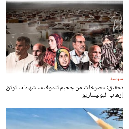
سياسة
تحقيق: «صرخات من جحيم تندوف».. شهادات توثق
إرهاب البوليساريو