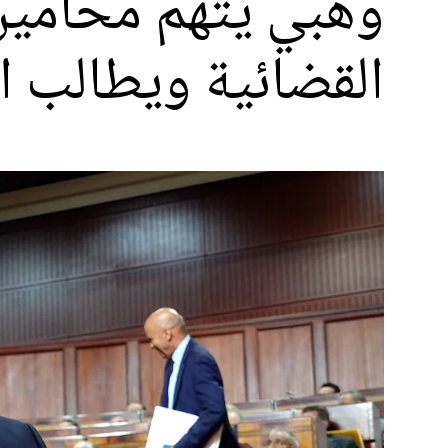
وهبي يتهم محامين 
القضائية ويطالب ا