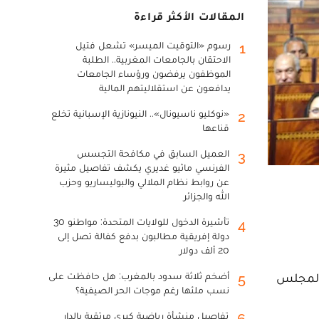
المقالات الأكثر قراءة
رسوم «التوقيت الميسر» تشعل فتيل
1
الاحتقان بالجامعات المغربية.. الطلبة
الموظفون يرفضون ورؤساء الجامعات
يدافعون عن استقلاليتهم المالية
«نوكليو ناسيونال».. النيونازية الإسبانية تخلع
2
قناعها
العميل السابق في مكافحة التجسس
3
الفرنسي ماثيو غديري يكشف تفاصيل مثيرة
عن روابط نظام الملالي والبوليساريو وحزب
الله والجزائر
تأشيرة الدخول للولايات المتحدة: مواطنو 30
4
دولة إفريقية مطالبون بدفع كفالة تصل إلى
20 ألف دولار
 المجلس
أضخم ثلاثة سدود بالمغرب: هل حافظت على
5
نسب ملئها رغم موجات الحر الصيفية؟
تفاصيل منشأة رياضية كبرى مرتقبة بالدار