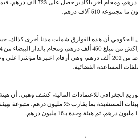
مليون و500 ألف درهم، ومحام آخر بأكادير حصل على 723 أل
جموعه 510 آلاف درهم.
الحكومي أن هذه الفوارق شملت مدنا أخرى كذلك، حي
درهم وآخر بالرباط من 202 ألف درهم، وهي أرقام اعتبرها مؤشرا عل
لفات المساعدة القضائية.
يع الجغرافي للاعتمادات المالية، كشف وهبي، أن هيئة 
تصدرت قائمة الهيئات المستفيدة بما يقارب 25 مليون درهم، متبوع