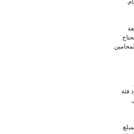
م.
عة
حتاج
لمحامين
ين تستحوذ فئة
.
هذا السياق، بمحام بمدينة وجدة توصل منذ سنة 2016 بمبلغ