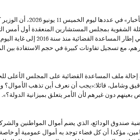
لة الشفوية بمجلس المستشارين المنعقدة أول أمس الثلا
المبالغ المؤداة في إطار المساعدة القضائية منذ سنة 016
إحالة ملف المساعدة القضائية على المجلس الأعلى لل
قيق وشامل، قائلا:«يجب أن نعرف أين تذهب الأموال؟ ول
عينهم دون غيرهم لأن الأمر يتعلق بميزانية الدولة؟».
ة صندوق الودائع، الذي يضم أموال المواطنين والشرك
مين، مؤكدا أن كل فضاء توجد به أموال عمومية أو خاصة 