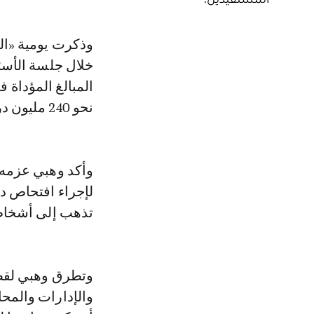
وذكرت يومية «الأخبار» في عددها ليوم الخميس 11 يونيو 2026، أن الوزير كشف
خلال جلسة الأسئ
نحو 240 مليون درهم، مع تسجيل تفاوتات كبيرة في حجم الاستفادة بين المحامين.
وأكد وهبي عزمه 
لإجراء افتحاص د
تذهب إلى أشخاص ب
وتطرق وهبي لقضي
والإدارات والمحا