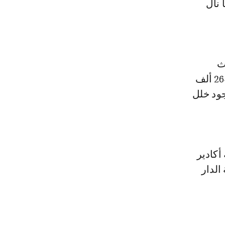
ف درهم، فيما نال
ث
استفاد محام بمراكش من مبلغ 450 ألف درهم، ومحام بالدار البيضاء من 264 ألف
ى وجود خلل
أكادير
ة بهيئة الدار