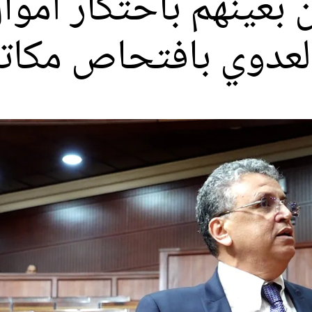
بعينهم باحتكار أموا
لعدوي بافتحاص مكاتب