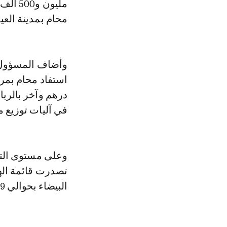
محام بمدينة العيون ما م
وأضاف المسؤول 
في آليات توزيع م
وعلى مستوى التوز
البيضاء بحوالي 19 مليون درهم، ثم هيئة وجدة بـ16 مليون درهم.