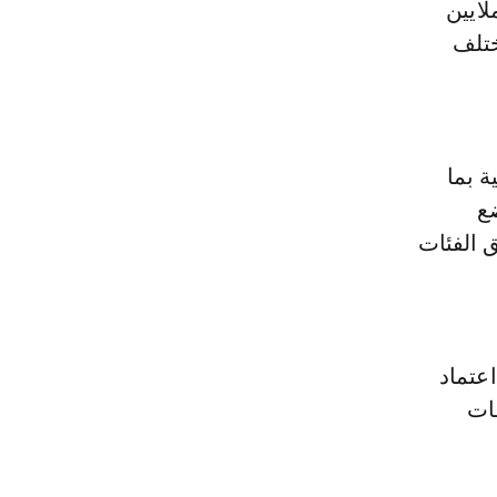
عتمادات المخصصة لهيئة أسفي نحو 11 مليون درهم مقابل 4 ملايين
مختلف
 بما
ضع
 الفئات
عتماد
فات