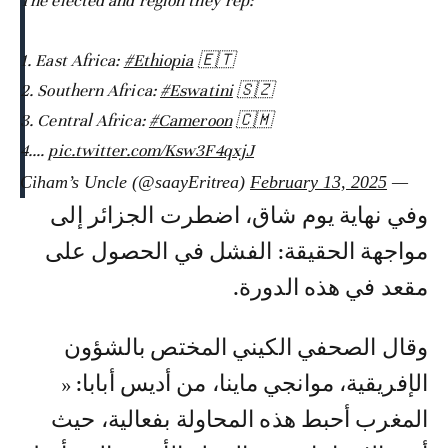
The elected and region they rep:
1. East Africa:
#Ethiopia
🇪🇹
2. Southern Africa:
#Eswatini
🇸🇿
3. Central Africa:
#Cameroon
🇨🇲
4.…
pic.twitter.com/Ksw3F4qxjJ
February 13, 2025
— Ciham’s Uncle (@saayEritrea)
وفي نهاية يوم شاق، اضطرت الجزائر إلى
مواجهة الحقيقة: الفشل في الحصول على
مقعد في هذه الدورة.
وقال الصحفي الكيني المختص بالشؤون
الإفريقية، موانجي ماينا، من أديس أبابا: «
المغرب أحبط هذه المحاولة بفعالية، حيث