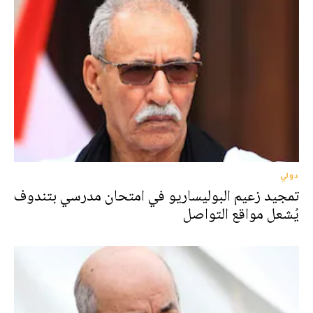
دولي
تمجيد زعيم البوليساريو في امتحان مدرسي بتندوف
يُشعل مواقع التواصل