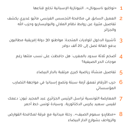
1
«نوكليو ناسيونال».. النيونازية الإسبانية تخلع قناعها
2
العميل السابق في مكافحة التجسس الفرنسي ماثيو غديري يكشف
تفاصيل مثيرة عن روابط نظام الملالي والبوليساريو وحزب الله
والجزائر
3
تأشيرة الدخول للولايات المتحدة: مواطنو 30 دولة إفريقية مطالبون
بدفع كفالة تصل إلى 20 ألف دولار
4
أضخم ثلاثة سدود بالمغرب: هل حافظت على نسب ملئها رغم
موجات الحر الصيفية؟
5
تفاصيل منشأة رياضية كبرى مرتقبة بالدار البيضاء
6
حرب الأرقام تعمق أزمة سبتة وتضع إسبانيا في مواجهة التضارب
المؤسساتي
7
المعارضة التونسية تراسل الرئيس الجزائري عبد المجيد تبون: دعمك
لقيس سعيد يكرس الدكتاتورية.. وسيادة تونس خط أحمر
8
«مطارِدو سموم الصيف».. رحلة ميدانية مع فرقة لمكافحة القوارض
والزواحف بشوارع الدار البيضاء