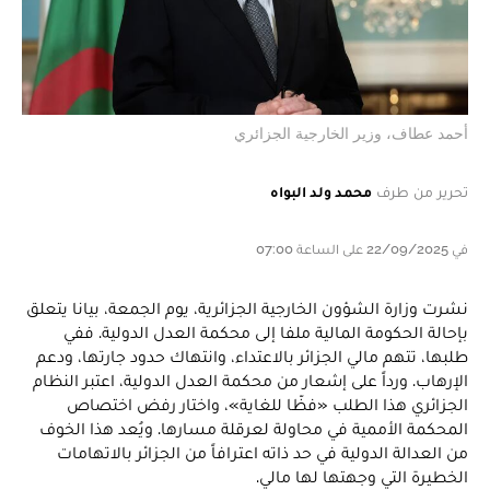
أحمد عطاف، وزير الخارجية الجزائري
تحرير من طرف
محمد ولد البواه
في 22/09/2025 على الساعة 07:00
نشرت وزارة الشؤون الخارجية الجزائرية، يوم الجمعة، بيانا يتعلق
بإحالة الحكومة المالية ملفا إلى محكمة العدل الدولية. ففي
طلبها، تتهم مالي الجزائر بالاعتداء، وانتهاك حدود جارتها، ودعم
الإرهاب. ورداً على إشعار من محكمة العدل الدولية، اعتبر النظام
الجزائري هذا الطلب «فظّا للغاية»، واختار رفض اختصاص
المحكمة الأممية في محاولة لعرقلة مسارها. ويُعد هذا الخوف
من العدالة الدولية في حد ذاته اعترافاً من الجزائر بالاتهامات
الخطيرة التي وجهتها لها مالي.