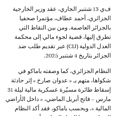
في 13 شتنبر الجاري، عقد وزير الخارجية
الجزائري، أحمد عطاف، مؤتمرا صحفيا
بالجزائر العاصمة. ومن بين النقاط التي
تطرق إليها، قضية لجوء مالي إلى محكمة
العدل الدولية (CIJ) عبر تقديم طلب ضد
الجزائر بتاريخ 4 شتنبر 2025.
النظام الجزائري، كما وصفته باماكو في
شكواها، متهم بـ « عدوان صارخ » إثر حادثة
إسقاط طائرة مسيّرة عسكرية مالية ليلة 31
مارس – فاتح أبريل الماضي، « داخل الأراضي
المالية ». وبحسب باماكو، فقد أكد النظام