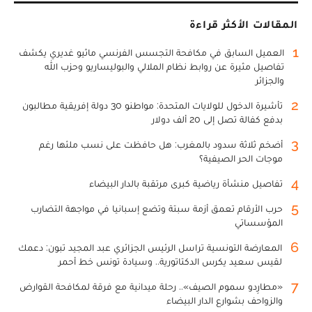
المقالات الأكثر قراءة
1
العميل السابق في مكافحة التجسس الفرنسي ماثيو غديري يكشف
تفاصيل مثيرة عن روابط نظام الملالي والبوليساريو وحزب الله
والجزائر
2
تأشيرة الدخول للولايات المتحدة: مواطنو 30 دولة إفريقية مطالبون
بدفع كفالة تصل إلى 20 ألف دولار
3
أضخم ثلاثة سدود بالمغرب: هل حافظت على نسب ملئها رغم
موجات الحر الصيفية؟
4
تفاصيل منشأة رياضية كبرى مرتقبة بالدار البيضاء
5
حرب الأرقام تعمق أزمة سبتة وتضع إسبانيا في مواجهة التضارب
المؤسساتي
6
المعارضة التونسية تراسل الرئيس الجزائري عبد المجيد تبون: دعمك
لقيس سعيد يكرس الدكتاتورية.. وسيادة تونس خط أحمر
7
«مطارِدو سموم الصيف».. رحلة ميدانية مع فرقة لمكافحة القوارض
والزواحف بشوارع الدار البيضاء