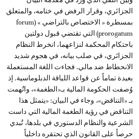
وبين النفي الذي ورد في مقدمة البيان
الجزائري، وقرار الرفض في ختامه، والمتعلق
بمسطرة « الاختصاص بالتراضي » (forum
prorogatum) التي تقتضي قبول دولتين
باحتكام المحكمة لنزاعهما، انخرط النظام
الجزائري، في صلب بيانه، في هجوم شديد
الانحطاط ضد مالي. فجاءت اللغة المستعملة
بعيدة تماماً عن قواعد اللياقة الدبلوماسية. إذ
وُصفت الحكومة المالية بـ«الطغمة»، واتُهمت
بـ «التناقض»، وجاء في البيان: «يتمثل هذا
التناقض في رؤية الطغمة المالية التي داست
الشرعية والنظام الدستوري في بلدها، تُبدي
حرصاً على القانون الذي تحتقره داخلياً