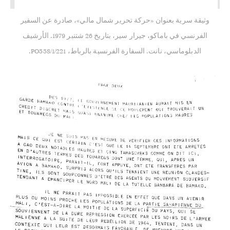
وثيقة سرية بعنوان «حركة تحرير شمال مالي»، صادرة عن السفير
الفرنسي في باماكو، جيرار سير، بتاريخ 26 شتنبر 1979. الأرشيف
الدبلوماسي، نانت. السفارة الفرنسية بالرباط، PO558/1/221.