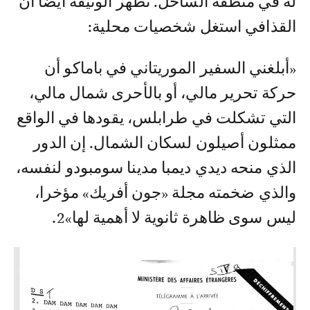
له في منطقة الساحل. تظهر الوثيقة أيضا أن
القذافي استغل شخصيات محلية:
«أبلغني السفير الموريتاني في باماكو أن
حركة تحرير مالي، أو بالأحرى شمال مالي،
التي تشكلت في طرابلس، يقودها في الواقع
ممثلون أصيلون لسكان الشمال. إن الدور
الذي منحه ديدي ديمبا مدينا سومبودو لنفسه،
والذي ضخمته مجلة «جون أفريك» مؤخرا،
ليس سوى ظاهرة ثانوية لا أهمية لها»2.