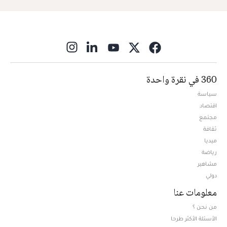
ns in new window
360 في نقرة واحدة
سياسة
اقتصاد
مجتمع
ثقافة
ميديا
Opens in new window
رياضة
مشاهير
دولي
معلومات عنا
من نحن ؟
الأسئلة الأكثر طرحا