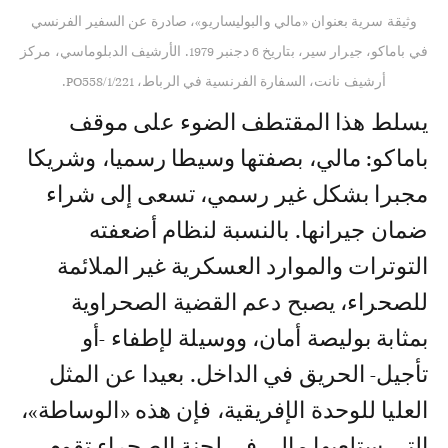
وثيقة سرية بعنوان «مالي والبوليساريو»، صادرة عن السفير الفرنسي
في باماكو، جيرار سير، بتاريخ 6 دجنبر 1979. الأرشيف الدبلوماسي، مركز
أرشيف نانت، السفارة الفرنسية في الرباط، PO558/1/221.
يسلط هذا المقتطف الضوء على موقف
باماكو: مالي، بصفتها وسيطا رسميا، وشريكا
مجبرا بشكل غير رسمي، تسعى إلى شراء
ضمان جيرانها. بالنسبة لنظام أضعفته
التوترات والموارد العسكرية غير الملائمة
للصحراء، يصبح دعم القضية الصحراوية
بمثابة بوليصة أمان، ووسيلة لإطفاء -أو
تأجيل- الحريق في الداخل. بعيدا عن المثل
العليا للوحدة الإفريقية، فإن هذه «الوساطة»،
التي ستلعبها مالي في لجنة الصحراء تقوم