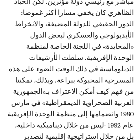
مباشر مع رئيسي دولة مؤثرين. لكن الحياد
الظاهري كان يخفي مسارا أكثر غموضا:
الدور الحقيقي للدولة المضيفة، والانخراط
الأيديولوجي والعسكري لبعض الدول
«المحايدة» في اللجنة الخاصة لمنظمة
الوحدة الإفريقية. سلطت الأرشيفات
الدبلوماسية في ذلك الوقت الضوء على هذه
المسرحية المحبوكة ببراعة. وبذلك، تمكننا
من فهم كيف أمكن الاعتراف بـ«الجمهورية
العربية الصحراوية الديمقراطية» في مارس
1980 وانضمامها إلى منظمة الوحدة الإفريقية
عام 1982 -ليس من خلال ديناميكية داخلية،
بل من خلال استراتيجية إقليمية لتصدير