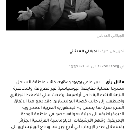
الجيلالي العدناني
تحرير من طرف
الجيلالي العدناني
في 24/08/2025 على الساعة 13:30
مقال رأي
بين عامي 1979 و1982، كانت منطقة الساحل
مسرحا لعملية مقايضة جيوسياسية غير معروفة. ولمحاصرة
النزعة الانفصالية داخل أراضيها، رضخت مالي للضغط الجزائري
واصطفت إلى جانب قضية البوليساريو. وقد دفع هذا الاتفاق،
الُمبرم سرا، بما يسمى بـ«الجمهورية العربية الصحراوية
الديمقراطية» إلى مرتبة «دولة» عضو في منظمة الوحدة
الإفريقية. وتتهم الأرشيفات الدبلوماسية الفرنسية الجزائر
باستغلال خطر الإرهاب للي أذرع جيرانها ودفع البوليساريو إلى