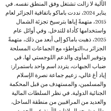
الآلية لا زالت تشتغل وفق المنطق نفسه. في
يناير 2024، نددت باماكو باتفاقية الجزائر لعام
2015، متهمةً إياها بترسيخ تجزئة الشمال
واستخدامها كأداة للتدخل. وفي أوائل عام
2025، ذهبت باماكو إلى أبعد من ذلك، متهمةً
الجزائر بـ«التواطؤ» مع الجماعات المسلحة
وتوفير المأوى والدعم اللوجستي لها. في
ضباب الجبهات، يتردد اسم واحد باستمرار:
إياد أغ غالي، زعيم جماعة نصرة الإسلام
والمسلمين، والمستهدف من قبل المحكمة
الجنائية الدولية. في نظر السلطات المالية
والعديد من المراقبين من منطقة الساحل،