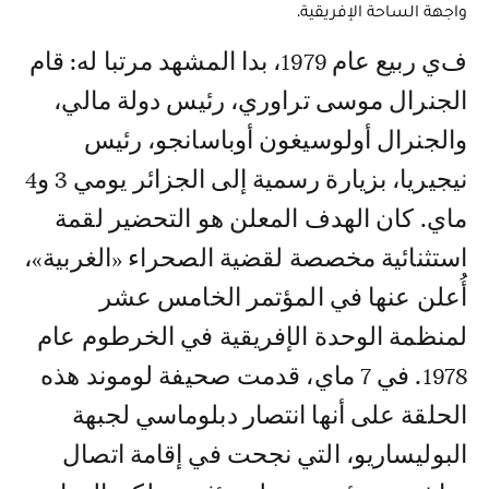
واجهة الساحة الإفريقية.
في ربيع عام 1979، بدا المشهد مرتبا له: قام
الجنرال موسى تراوري، رئيس دولة مالي،
والجنرال أولوسيغون أوباسانجو، رئيس
نيجيريا، بزيارة رسمية إلى الجزائر يومي 3 و4
ماي. كان الهدف المعلن هو التحضير لقمة
استثنائية مخصصة لقضية الصحراء «الغربية»،
أُعلن عنها في المؤتمر الخامس عشر
لمنظمة الوحدة الإفريقية في الخرطوم عام
1978. في 7 ماي، قدمت صحيفة لوموند هذه
الحلقة على أنها انتصار دبلوماسي لجبهة
البوليساريو، التي نجحت في إقامة اتصال