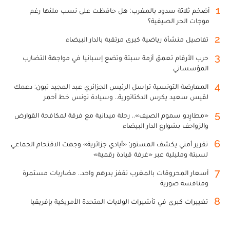
1
أضخم ثلاثة سدود بالمغرب: هل حافظت على نسب ملئها رغم
موجات الحر الصيفية؟
2
تفاصيل منشأة رياضية كبرى مرتقبة بالدار البيضاء
3
حرب الأرقام تعمق أزمة سبتة وتضع إسبانيا في مواجهة التضارب
المؤسساتي
4
المعارضة التونسية تراسل الرئيس الجزائري عبد المجيد تبون: دعمك
لقيس سعيد يكرس الدكتاتورية.. وسيادة تونس خط أحمر
5
«مطارِدو سموم الصيف».. رحلة ميدانية مع فرقة لمكافحة القوارض
والزواحف بشوارع الدار البيضاء
6
تقرير أمني يكشف المستور: «أيادي جزائرية» وجهت الاقتحام الجماعي
لسبتة ومليلية عبر «غرفة قيادة رقمية»
7
أسعار المحروقات بالمغرب تقفز بدرهم واحد.. مضاربات مستمرة
ومنافسة صورية
8
تغييرات كبرى في تأشيرات الولايات المتحدة الأمريكية بإفريقيا