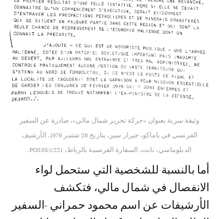
وثيقة سرية بعنوان «حركة تحرير شمال مالي»، صادرة عن السفير
الفرنسي في باماكو، جيرار سير، بتاريخ 26 شتنبر 1979. الأرشيف
الدبلوماسي، نانت. السفارة الفرنسية بالرباط، PO558/1/221.
أما بالنسبة للشخصية التي ستحمل لواء
الانفصال في شمال مالي، فتكشف
الأرشيفات عن اسم محمود حمراني -السفير