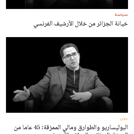
سياسة
خيانة الجزائر من خلال الأرشيف الفرنسي
دولي
البوليساريو والطوارق ومالي الممزقة: 45 عاما من