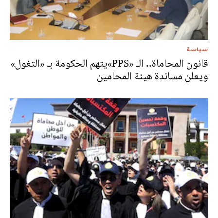
سياسة
قانون المحاماة.. الـ «PPS»يتهم الحكومة بـ «التغول»
ويعلن مساندة هيئة المحامين