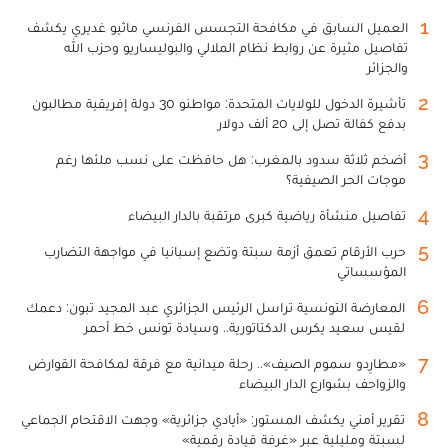
1
العميل السابق في مكافحة التجسس الفرنسي ماثيو غديري يكشف
تفاصيل مثيرة عن روابط نظام الملالي والبوليساريو وحزب الله
والجزائر
2
تأشيرة الدخول للولايات المتحدة: مواطنو 30 دولة إفريقية مطالبون
بدفع كفالة تصل إلى 20 ألف دولار
3
أضخم ثلاثة سدود بالمغرب: هل حافظت على نسب ملئها رغم
موجات الحر الصيفية؟
4
تفاصيل منشأة رياضية كبرى مرتقبة بالدار البيضاء
5
حرب الأرقام تعمق أزمة سبتة وتضع إسبانيا في مواجهة التضارب
المؤسساتي
6
المعارضة التونسية تراسل الرئيس الجزائري عبد المجيد تبون: دعمك
لقيس سعيد يكرس الدكتاتورية.. وسيادة تونس خط أحمر
7
«مطارِدو سموم الصيف».. رحلة ميدانية مع فرقة لمكافحة القوارض
والزواحف بشوارع الدار البيضاء
8
تقرير أمني يكشف المستور: «أيادي جزائرية» وجهت الاقتحام الجماعي
لسبتة ومليلية عبر «غرفة قيادة رقمية»