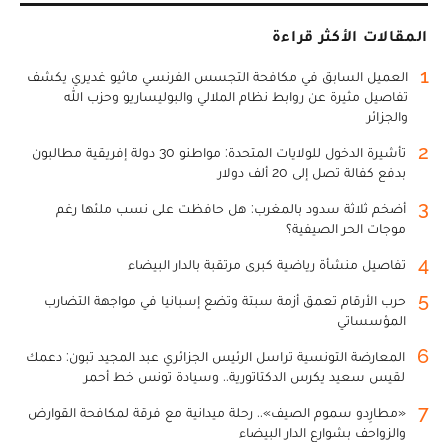
المقالات الأكثر قراءة
1
العميل السابق في مكافحة التجسس الفرنسي ماثيو غديري يكشف
تفاصيل مثيرة عن روابط نظام الملالي والبوليساريو وحزب الله
والجزائر
2
تأشيرة الدخول للولايات المتحدة: مواطنو 30 دولة إفريقية مطالبون
بدفع كفالة تصل إلى 20 ألف دولار
3
أضخم ثلاثة سدود بالمغرب: هل حافظت على نسب ملئها رغم
موجات الحر الصيفية؟
4
تفاصيل منشأة رياضية كبرى مرتقبة بالدار البيضاء
5
حرب الأرقام تعمق أزمة سبتة وتضع إسبانيا في مواجهة التضارب
المؤسساتي
6
المعارضة التونسية تراسل الرئيس الجزائري عبد المجيد تبون: دعمك
لقيس سعيد يكرس الدكتاتورية.. وسيادة تونس خط أحمر
7
«مطارِدو سموم الصيف».. رحلة ميدانية مع فرقة لمكافحة القوارض
والزواحف بشوارع الدار البيضاء