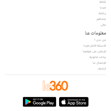
ثقافة
ميديا
Opens in new window
رياضة
مشاهير
دولي
معلومات عنا
من نحن ؟
الأسئلة الأكثر طرحا
للإعلان على موقعنا
بيانات قانونية
للإتصال بنا
أرشيف