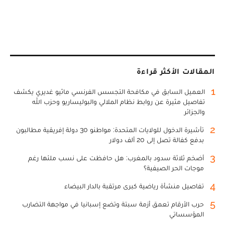
المقالات الأكثر قراءة
1
العميل السابق في مكافحة التجسس الفرنسي ماثيو غديري يكشف
تفاصيل مثيرة عن روابط نظام الملالي والبوليساريو وحزب الله
والجزائر
2
تأشيرة الدخول للولايات المتحدة: مواطنو 30 دولة إفريقية مطالبون
بدفع كفالة تصل إلى 20 ألف دولار
3
أضخم ثلاثة سدود بالمغرب: هل حافظت على نسب ملئها رغم
موجات الحر الصيفية؟
4
تفاصيل منشأة رياضية كبرى مرتقبة بالدار البيضاء
5
حرب الأرقام تعمق أزمة سبتة وتضع إسبانيا في مواجهة التضارب
المؤسساتي