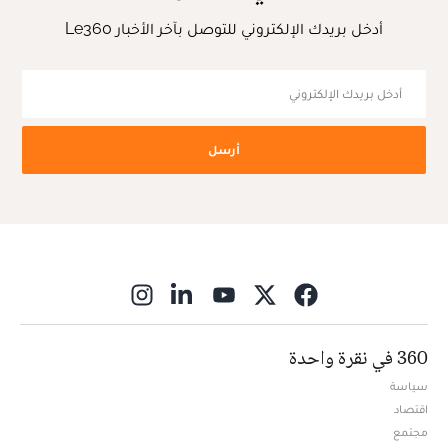
أدخل بريدك الإلكتروني للتوصل بآخر الأخبار Le360
أرسل
ns in new window
360 في نقرة واحدة
سياسة
اقتصاد
مجتمع