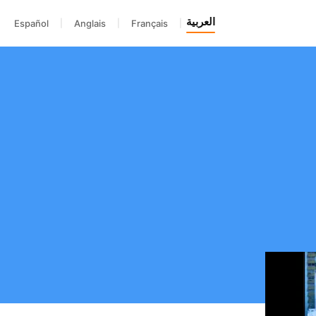
العربية
Español
|
Anglais
|
Français
|