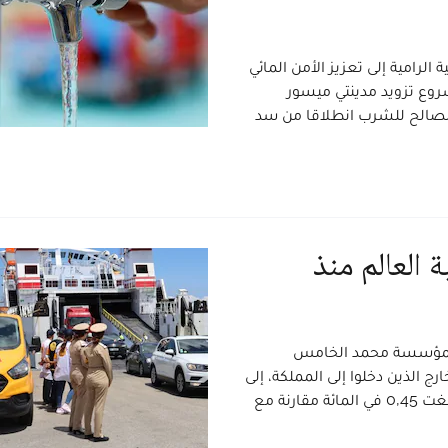
 الرامية إلى تعزيز الأمن المائي
روع تزويد مدينتي ميسور
 الصالح للشرب انطلاقا من سد
 مغاربة العالم منذ
 بمؤسسة محمد الخامس
ج الذين دخلوا إلى المملكة، إلى
غاية 3 غشت 2026، بلغ أكثر من 2,74 مليون شخص بزيادة بلغت 0,45 في المائة مقارنة مع