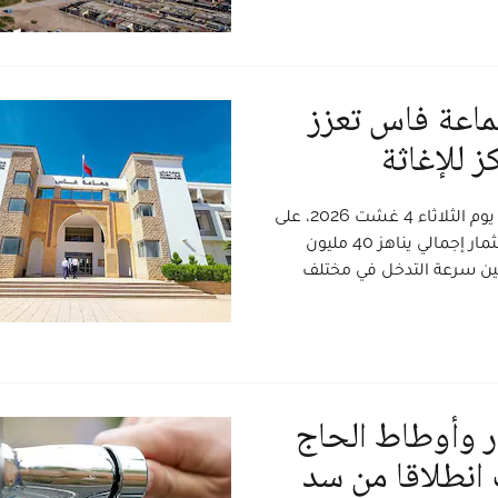
درهم.. جماعة فاس تعزز
ز للإغاثة
صادق مجلس جماعة فاس، خلال دورته الاستثنائية المنعقدة يوم الثلاثاء 4 غشت 2026، على
اتفاقية شراكة لإحداث ثلاثة مراكز جديدة للوقاية المدنية باستثمار إجمالي يناهز 40 مليون
ين سرعة التدخل في مختلف
 وأوطاط الحاج
 انطلاقا من سد