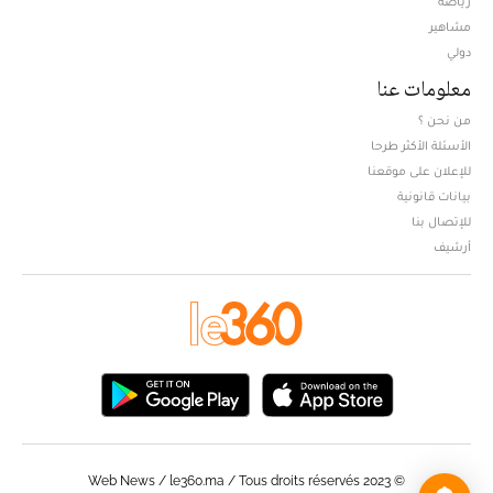
رياضة
مشاهير
دولي
معلومات عنا
من نحن ؟
الأسئلة الأكثر طرحا
للإعلان على موقعنا
بيانات قانونية
للإتصال بنا
أرشيف
© Web News / le360.ma / Tous droits réservés 2023