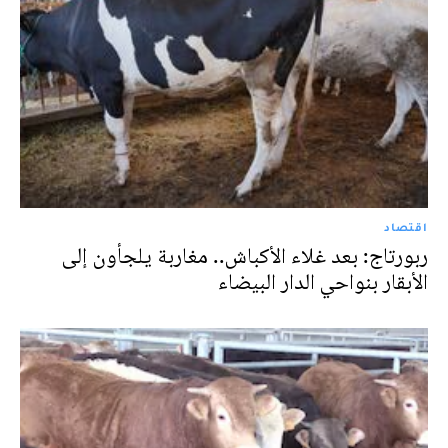
اقتصاد
ربورتاج: بعد غلاء الأكباش.. مغاربة يلجأون إلى
الأبقار بنواحي الدار البيضاء