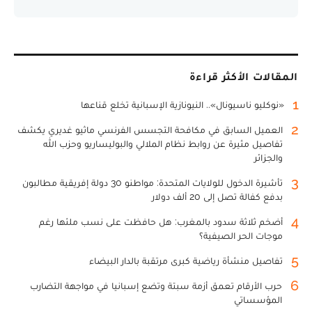
المقالات الأكثر قراءة
1
«نوكليو ناسيونال».. النيونازية الإسبانية تخلع قناعها
2
العميل السابق في مكافحة التجسس الفرنسي ماثيو غديري يكشف
تفاصيل مثيرة عن روابط نظام الملالي والبوليساريو وحزب الله
والجزائر
3
تأشيرة الدخول للولايات المتحدة: مواطنو 30 دولة إفريقية مطالبون
بدفع كفالة تصل إلى 20 ألف دولار
4
أضخم ثلاثة سدود بالمغرب: هل حافظت على نسب ملئها رغم
موجات الحر الصيفية؟
5
تفاصيل منشأة رياضية كبرى مرتقبة بالدار البيضاء
6
حرب الأرقام تعمق أزمة سبتة وتضع إسبانيا في مواجهة التضارب
المؤسساتي