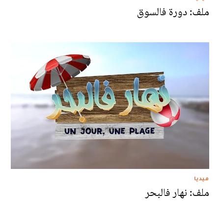
ملف: دورة فالسوق
ميديا
ملف: نهار فالبحر