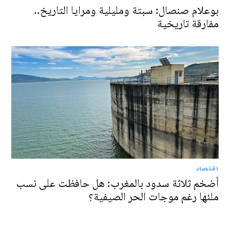
بوعلام صنصال: سبتة ومليلية ومرايا التاريخ..
مفارقة تاريخية
اقتصاد
أضخم ثلاثة سدود بالمغرب: هل حافظت على نسب
ملئها رغم موجات الحر الصيفية؟