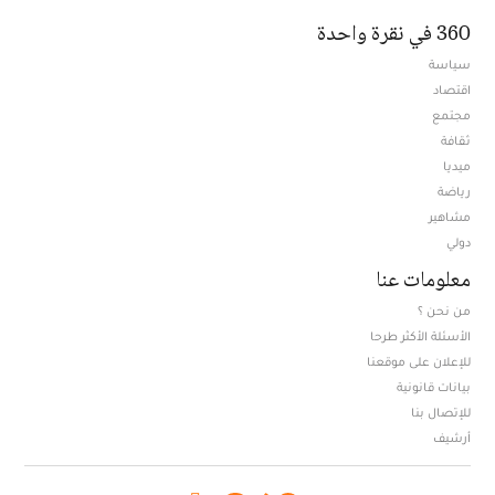
360 في نقرة واحدة
سياسة
اقتصاد
مجتمع
ثقافة
ميديا
Opens in new window
رياضة
مشاهير
دولي
معلومات عنا
من نحن ؟
الأسئلة الأكثر طرحا
للإعلان على موقعنا
بيانات قانونية
للإتصال بنا
أرشيف