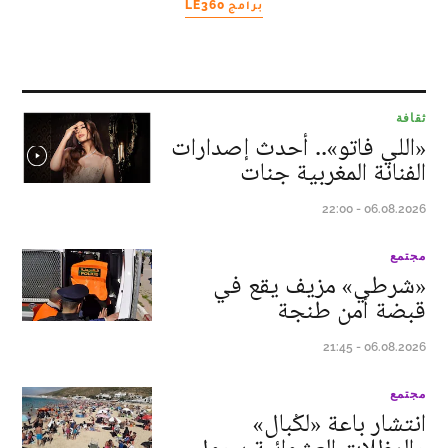
برامج LE360
ثقافة
«اللي فاتو».. أحدث إصدارات
الفنانة المغربية جنات
06.08.2026 - 22:00
مجتمع
«شرطي» مزيف يقع في
قبضة أمن طنجة
06.08.2026 - 21:45
مجتمع
انتشار باعة «لكْبال»