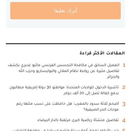
أترك تعليقا
المقالات الأكثر قراءة
1
العميل السابق في مكافحة التجسس الفرنسي ماثيو غديري يكشف
تفاصيل مثيرة عن روابط نظام الملالي والبوليساريو وحزب الله
والجزائر
2
تأشيرة الدخول للولايات المتحدة: مواطنو 30 دولة إفريقية مطالبون
بدفع كفالة تصل إلى 20 ألف دولار
3
أضخم ثلاثة سدود بالمغرب: هل حافظت على نسب ملئها رغم
موجات الحر الصيفية؟
4
تفاصيل منشأة رياضية كبرى مرتقبة بالدار البيضاء
5
حرب الأرقام تعمق أزمة سبتة وتضع إسبانيا في مواجهة التضارب