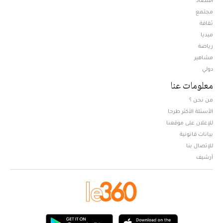
مجتمع
ثقافة
ميديا
Opens in new window
رياضة
مشاهير
دولي
معلومات عنا
من نحن ؟
الأسئلة الأكثر طرحا
للإعلان على موقعنا
بيانات قانونية
للإتصال بنا
أرشيف