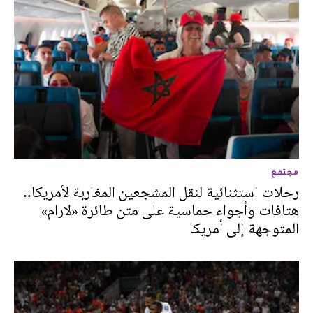
مجتمع
رحلات استثنائية لنقل المشجعين المغاربة لأمريكا..
هتافات وأجواء حماسية على متن طائرة «لارام»
المتوجهة إلى أمريكا