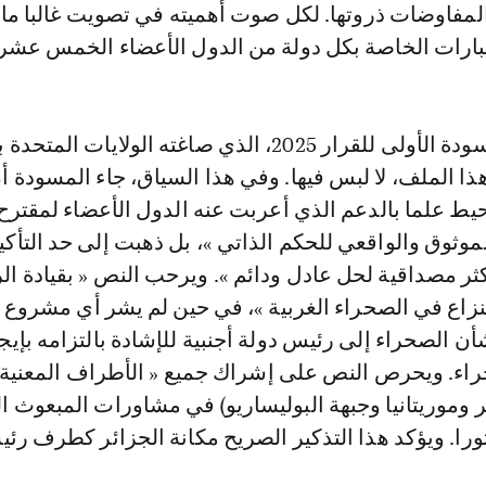
لمفاوضات ذروتها. لكل صوت أهميته في تصويت غالبا ما
عتبارات الخاصة بكل دولة من الدول الأعضاء الخمس عشر
يشار إلى أن المسودة الأولى للقرار 2025، الذي صاغته الولايات ال
ذا الملف، لا لبس فيها. وفي هذا السياق، جاء المسودة أ
يط علما بالدعم الذي أعربت عنه الدول الأعضاء لمقترح
موثوق والواقعي للحكم الذاتي »، بل ذهبت إلى حد التأك
كثر مصداقية لحل عادل ودائم ». ويرحب النص « بقيادة ا
زاع في الصحراء الغربية »، في حين لم يشر أي مشروع 
 الصحراء إلى رئيس دولة أجنبية للإشادة بالتزامه بإيج
راء. ويحرص النص على إشراك جميع « الأطراف المعنية 
ر وموريتانيا وجبهة البوليساريو) في مشاورات المبعوث
را. ويؤكد هذا التذكير الصريح مكانة الجزائر كطرف رئ