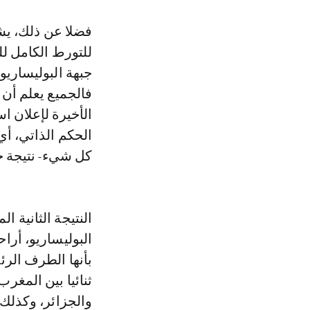
فضلا عن ذلك، يشي
للتورط الكامل لل
جبهة البوليساريو،
فالجميع يعلم أن ا
الأخيرة لإعلان ا
الحكم الذاتي، أي
كل شيء- نتيجة حت
النتيجة الثانية ا
البوليساريو، أرا
بأنها الطرف الرئ
ثنائيا بين المغر
والجزائر، وكذل