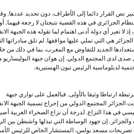
ر نص القرار دائما إلى الأطراف، دون تحديد عددها. وق
نظام الجزائري في هذه القضية نتيجتان لا رجعة فيهما. أول
 إذ لا تعير أي دولة أدنى اهتمام لما تقوله هذه الجبهة الان
لجزائر هي التي تملي عليها مواقفها. لم تلق مبادراتها الت
ستعدادها الجديد للتفاوض مع المغرب، بما في ذلك من خل
 صدى لدى المجتمع الدولي. إن هوان جبهة البوليساريو ه
مية لدبلوماسية الرئيس تبون الهستيرية.
لمرتبطة ارتباطا وثيقا بالأولى. فبالعمل على تواري جبهة
حت الجزائر المجتمع الدولي من إحراج تسمية الجبهة الانف
يسي في هذا النزاع. لدرجة أن نزاع الصحراء الغربية أصبح
ب والجزائر. إن جهود الوساطة التي تبذلها واشنطن بين ال
ك تصريحات مسعد بولس، المستشار الخاص للرئيس الأم