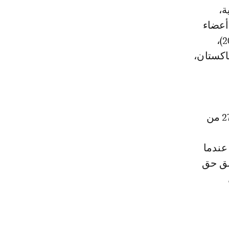
ة،
لكة المتحدة، وفرنسا، وروسيا، والصين. بالإضافة إلى ذلك، هناك 10 أعضاء
غير دائمين ينتخبون لمدة عامين: الجزائر (التي تنتهي ولايتها بنهاية عام 2025)،
باكستان،
يتم التصويت داخل مجلس الأمن التابع للأمم المتحدة وفقا لأحكام المادة 27 من
عندما
الة، لا يطبق حق