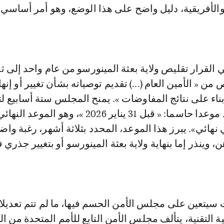
والأفريقية، دليل واضح على هذا الوضع، وهو أمر أساسي 
القرار تقليص ولاية بعثة المينورسو من عام واحد إلى ثل
ن « الأمين العام (...) تقديم توصياته بشأن تغيير أو إنهاء
بناء على نتائج المفاوضات ». يمنح المجلس ستة أسابيع لت
التقدم، بل ويحدد موعدا حاسما: « قبل 31 يناير 2026 »، وه
هائي». يبرز هذا الموعد، المحدد بثلاثة أشهر، رغبة وا
ن، وينذر إما بنهاية ولاية بعثة المينورسو أو بتغيير جذري 
 سيتعين على مجلس الأمن الحسم فيها، ما لم تتم تعديل
ة التقنية، يتألف مجلس الأمن التابع للأمم المتحدة من ال