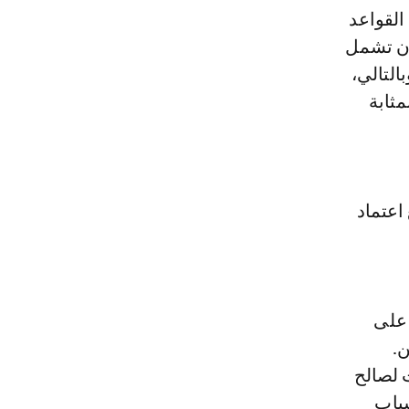
القواعد
 على أن تشمل
لتالي،
ثابة
اعتماد
 أصوات مؤيدة على
ن.
 لصالح
سباب