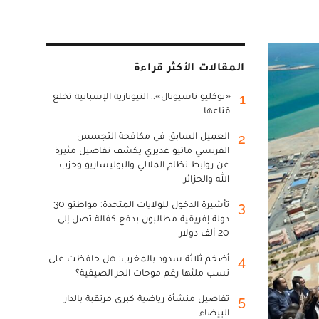
المقالات الأكثر قراءة
«نوكليو ناسيونال».. النيونازية الإسبانية تخلع
1
قناعها
العميل السابق في مكافحة التجسس
2
الفرنسي ماثيو غديري يكشف تفاصيل مثيرة
عن روابط نظام الملالي والبوليساريو وحزب
الله والجزائر
تأشيرة الدخول للولايات المتحدة: مواطنو 30
3
دولة إفريقية مطالبون بدفع كفالة تصل إلى
20 ألف دولار
أضخم ثلاثة سدود بالمغرب: هل حافظت على
4
نسب ملئها رغم موجات الحر الصيفية؟
تفاصيل منشأة رياضية كبرى مرتقبة بالدار
5
البيضاء