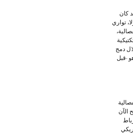
د كان
ا، تواري
فصالية،
كتيكية
ال دمج
و -قبل
صالية
 الآن
رباط
ريكي