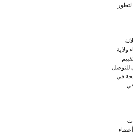
لتطور
اثة
 ولاية
قييم
و الموعد النهائي للتوصل
ضحة في
في
ات
أعضاء