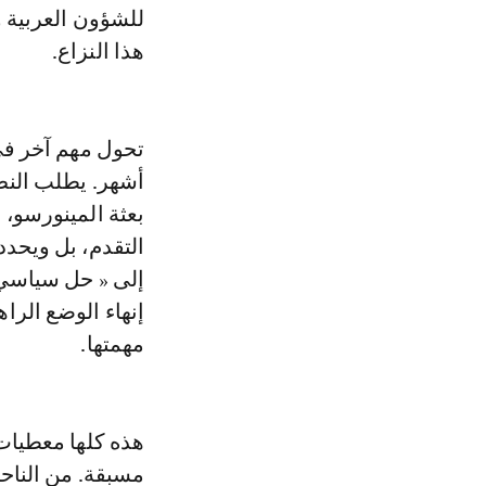
للشؤون العربية 
هذا النزاع.
تحول مهم آخر في 
أشهر. يطلب النص م
بعثة المينورسو، 
إلى « حل سياسي ن
إنهاء الوضع الراه
مهمتها.
هذه كلها معطيات
مسبقة. من الناحي