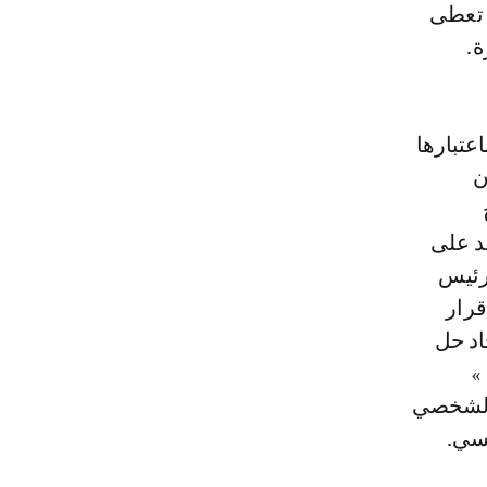
 تعطى
ة.
متحدة باعتبارها
ن
يد على
لرئيس
قرار
اد حل
»
 الشخصي
يسي.