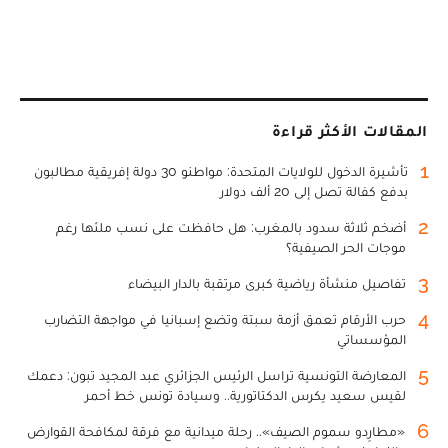
المقالات الأكثر قراءة
1
تأشيرة الدخول للولايات المتحدة: مواطنو 30 دولة إفريقية مطالبون
بدفع كفالة تصل إلى 20 ألف دولار
2
أضخم ثلاثة سدود بالمغرب: هل حافظت على نسب ملئها رغم
موجات الحر الصيفية؟
3
تفاصيل منشأة رياضية كبرى مرتقبة بالدار البيضاء
4
حرب الأرقام تعمق أزمة سبتة وتضع إسبانيا في مواجهة التضارب
المؤسساتي
5
المعارضة التونسية تراسل الرئيس الجزائري عبد المجيد تبون: دعمك
لقيس سعيد يكرس الدكتاتورية.. وسيادة تونس خط أحمر
6
«مطارِدو سموم الصيف».. رحلة ميدانية مع فرقة لمكافحة القوارض