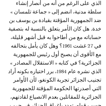
الذي على الرغم من أنه من أنصار إنشاء
سلطة مدنية، انضم إلى « جماعة تلمسان »
ضد الجمهورية المؤقتة بقيادة بن يوسف بن
خدة. هل كان الأمر يتعلق بالنسبة له بتصفية
حساباته مع من أطاحوا به قبل أشهر قليلة،
في 27 غشت 1961؟ وهل كان يأمل بتحالفه
مع الأقوى أن يصبح أول رئيس للجمهورية
الجزائرية؟ في كتابه « الاستقلال المصادر »
الذي نشره عام 1984، برر اختياره بكونه أراد
تجنيب الجزائر تجربة الكونغو، لأن الأوامر
التي أصدرتها الحكومة المؤقتة للجمهورية
الجزائرية للمقاتلين بعدم الانصياع لقادتهم،
حسب قوله، تهدد بإغراق الجزائر في حرب