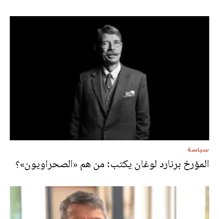
سياسة
المؤرخ برنارد لوغان يكتب: من هم «الصحراويون»؟