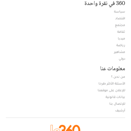
360 في نقرة واحدة
سياسة
اقتصاد
مجتمع
ثقافة
ميديا
Opens in new window
رياضة
مشاهير
دولي
معلومات عنا
من نحن ؟
الأسئلة الأكثر طرحا
للإعلان على موقعنا
بيانات قانونية
للإتصال بنا
أرشيف