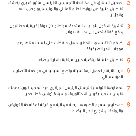
2
العميل السابق في مكافحة التجسس الفرنسي ماثيو غديري يكشف
تفاصيل مثيرة عن روابط نظام الملالي والبوليساريو وحزب الله
والجزائر
3
تأشيرة الدخول للولايات المتحدة: مواطنو 30 دولة إفريقية مطالبون
بدفع كفالة تصل إلى 20 ألف دولار
4
أضخم ثلاثة سدود بالمغرب: هل حافظت على نسب ملئها رغم
موجات الحر الصيفية؟
5
تفاصيل منشأة رياضية كبرى مرتقبة بالدار البيضاء
6
حرب الأرقام تعمق أزمة سبتة وتضع إسبانيا في مواجهة التضارب
المؤسساتي
7
المعارضة التونسية تراسل الرئيس الجزائري عبد المجيد تبون: دعمك
لقيس سعيد يكرس الدكتاتورية.. وسيادة تونس خط أحمر
8
«مطارِدو سموم الصيف».. رحلة ميدانية مع فرقة لمكافحة القوارض
والزواحف بشوارع الدار البيضاء