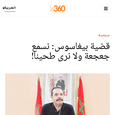
العربية
▾
سياسة
قضية بيغاسوس: نسمع
جعجعة ولا نرى طحينا!