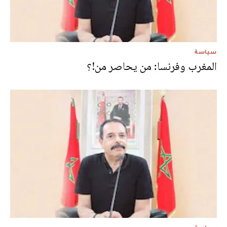
سياسة
المغرب وفرنسا: من يحاصر من!؟