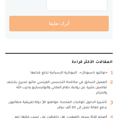
أترك تعليقا
المقالات الأكثر قراءة
1
«نوكليو ناسيونال».. النيونازية الإسبانية تخلع قناعها
2
العميل السابق في مكافحة التجسس الفرنسي ماثيو غديري يكشف
تفاصيل مثيرة عن روابط نظام الملالي والبوليساريو وحزب الله
والجزائر
3
تأشيرة الدخول للولايات المتحدة: مواطنو 30 دولة إفريقية مطالبون
بدفع كفالة تصل إلى 20 ألف دولار
4
أضخم ثلاثة سدود بالمغرب: هل حافظت على نسب ملئها رغم