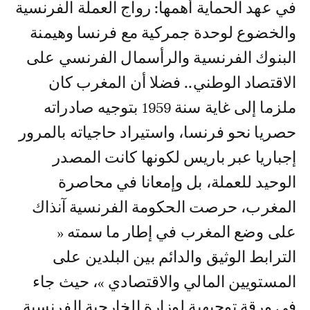
في عهد الحماية أهمها: رواج العملة الفرنسية
والخضوع لوحدة جمركية مع فرنسا وهيمنة
البنوك الفرنسية والرأسمال الفرنسي على
الاقتصاد الوطني.. فضلا أن المغرب كان
ملزما إلى غاية سنة 1959 بتوجيه صادراته
حصريا نحو فرنسا، واستيراد حاجياته بالمرور
إجباريا عبر باريس لكونها كانت المصدر
الوحيد للعملة، بل وإمعانا في محاصرة
المغرب، حرصت الحكومة الفرنسية آنذاك
على وضع المغرب في إطار ما سمته «
الترابط الوثيق والدائم بين البلدين على
المستويين المالي والاقتصادي »، حيث جاء
في ورقة توجيهية لوزارة الخارجية الفرنسية