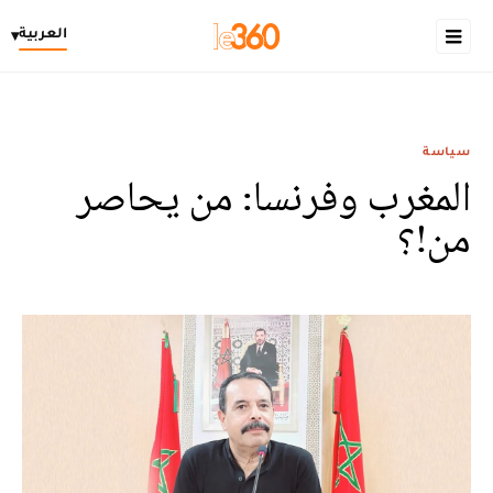
العربية
▾
سياسة
المغرب وفرنسا: من يحاصر
من!؟