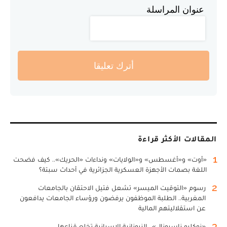
عنوان المراسلة
أترك تعليقا
المقالات الأكثر قراءة
1
«أوت» و«أغسطس» و«الولايات» ونداءات «الحريك».. كيف فضحت
اللغة بصمات الأجهزة العسكرية الجزائرية في أحداث سبتة؟
2
رسوم «التوقيت الميسر» تشعل فتيل الاحتقان بالجامعات
المغربية.. الطلبة الموظفون يرفضون ورؤساء الجامعات يدافعون
عن استقلاليتهم المالية
3
«نوكليو ناسيونال».. النيونازية الإسبانية تخلع قناعها