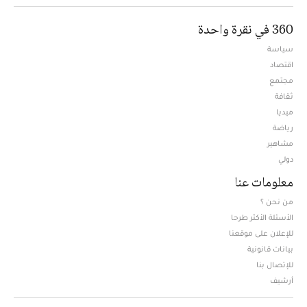
360 في نقرة واحدة
سياسة
اقتصاد
مجتمع
ثقافة
ميديا
Opens in new window
رياضة
مشاهير
دولي
معلومات عنا
من نحن ؟
الأسئلة الأكثر طرحا
للإعلان على موقعنا
بيانات قانونية
للإتصال بنا
أرشيف