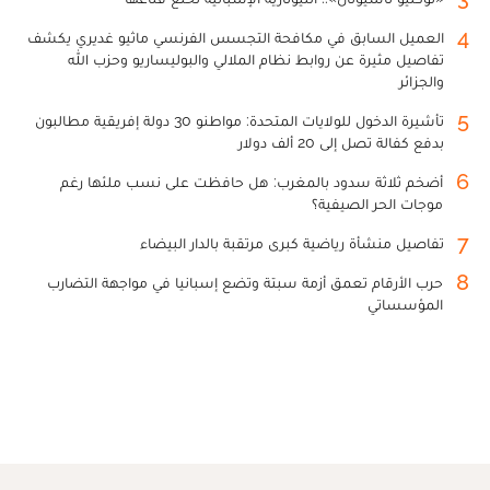
4
العميل السابق في مكافحة التجسس الفرنسي ماثيو غديري يكشف
تفاصيل مثيرة عن روابط نظام الملالي والبوليساريو وحزب الله
والجزائر
5
تأشيرة الدخول للولايات المتحدة: مواطنو 30 دولة إفريقية مطالبون
بدفع كفالة تصل إلى 20 ألف دولار
6
أضخم ثلاثة سدود بالمغرب: هل حافظت على نسب ملئها رغم
موجات الحر الصيفية؟
7
تفاصيل منشأة رياضية كبرى مرتقبة بالدار البيضاء
8
حرب الأرقام تعمق أزمة سبتة وتضع إسبانيا في مواجهة التضارب
المؤسساتي