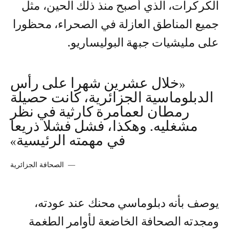
الكركرات، الذي أصبح منذ ذلك الحين، مثل
جميع المناطق العازلة في الصحراء، محظورا
على مليشيات جبهة البوليساريو.
«خلال عشرين شهرا على رأس
الدبلوماسية الجزائرية، كانت حصيلة
رمطان لعمامرة كارثية في نظر
مشغليه. وهكذا، فشل فشلا ذريعا
في مهمته الرئيسية»
—
الصحافة الجزائرية
يوصف بأنه دبلوماسي محنك عند عودته،
ومجدته الصحافة الخاضعة لأوامر الطغمة