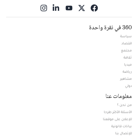
ns in new window
360 في نقرة واحدة
سياسة
اقتصاد
مجتمع
ثقافة
ميديا
Opens in new window
رياضة
مشاهير
دولي
معلومات عنا
من نحن ؟
الأسئلة الأكثر طرحا
للإعلان على موقعنا
بيانات قانونية
للإتصال بنا