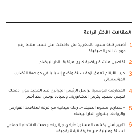
المقالات الأكثر قراءة
1
أضخم ثلاثة سدود بالمغرب: هل حافظت على نسب ملئها رغم
موجات الحر الصيفية؟
2
تفاصيل منشأة رياضية كبرى مرتقبة بالدار البيضاء
3
حرب الأرقام تعمق أزمة سبتة وتضع إسبانيا في مواجهة التضارب
المؤسساتي
4
المعارضة التونسية تراسل الرئيس الجزائري عبد المجيد تبون: دعمك
لقيس سعيد يكرس الدكتاتورية.. وسيادة تونس خط أحمر
5
«مطارِدو سموم الصيف».. رحلة ميدانية مع فرقة لمكافحة القوارض
والزواحف بشوارع الدار البيضاء
6
تقرير أمني يكشف المستور: «أيادي جزائرية» وجهت الاقتحام الجماعي
لسبتة ومليلية عبر «غرفة قيادة رقمية»