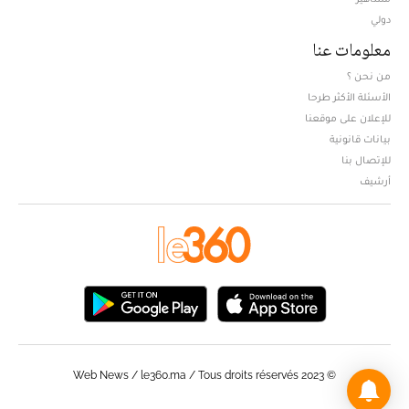
دولي
معلومات عنا
من نحن ؟
الأسئلة الأكثر طرحا
للإعلان على موقعنا
بيانات قانونية
للإتصال بنا
أرشيف
© Web News / le360.ma / Tous droits réservés 2023