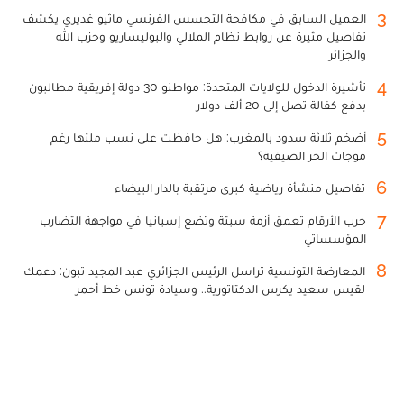
3
العميل السابق في مكافحة التجسس الفرنسي ماثيو غديري يكشف
تفاصيل مثيرة عن روابط نظام الملالي والبوليساريو وحزب الله
والجزائر
4
تأشيرة الدخول للولايات المتحدة: مواطنو 30 دولة إفريقية مطالبون
بدفع كفالة تصل إلى 20 ألف دولار
5
أضخم ثلاثة سدود بالمغرب: هل حافظت على نسب ملئها رغم
موجات الحر الصيفية؟
6
تفاصيل منشأة رياضية كبرى مرتقبة بالدار البيضاء
7
حرب الأرقام تعمق أزمة سبتة وتضع إسبانيا في مواجهة التضارب
المؤسساتي
8
المعارضة التونسية تراسل الرئيس الجزائري عبد المجيد تبون: دعمك
لقيس سعيد يكرس الدكتاتورية.. وسيادة تونس خط أحمر