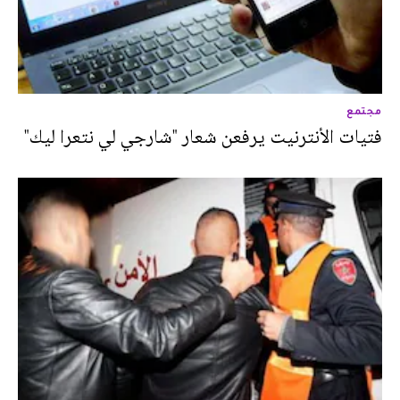
مجتمع
فتيات الأنترنيت يرفعن شعار "شارجي لي نتعرا ليك"