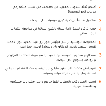
2
أضخم ثلاثة سدود بالمغرب: هل حافظت على نسب ملئها رغم
موجات الحر الصيفية؟
3
تفاصيل منشأة رياضية كبرى مرتقبة بالدار البيضاء
4
حرب الأرقام تعمق أزمة سبتة وتضع إسبانيا في مواجهة التضارب
المؤسساتي
5
المعارضة التونسية تراسل الرئيس الجزائري عبد المجيد تبون: دعمك
لقيس سعيد يكرس الدكتاتورية.. وسيادة تونس خط أحمر
6
«مطارِدو سموم الصيف».. رحلة ميدانية مع فرقة لمكافحة القوارض
والزواحف بشوارع الدار البيضاء
7
تقرير أمني يكشف المستور: «أيادي جزائرية» وجهت الاقتحام الجماعي
لسبتة ومليلية عبر «غرفة قيادة رقمية»
8
أسعار المحروقات بالمغرب تقفز بدرهم واحد.. مضاربات مستمرة
ومنافسة صورية