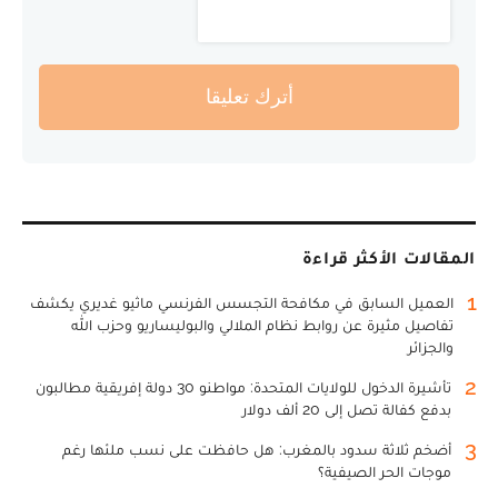
أترك تعليقا
المقالات الأكثر قراءة
1
العميل السابق في مكافحة التجسس الفرنسي ماثيو غديري يكشف
تفاصيل مثيرة عن روابط نظام الملالي والبوليساريو وحزب الله
والجزائر
2
تأشيرة الدخول للولايات المتحدة: مواطنو 30 دولة إفريقية مطالبون
بدفع كفالة تصل إلى 20 ألف دولار
3
أضخم ثلاثة سدود بالمغرب: هل حافظت على نسب ملئها رغم
موجات الحر الصيفية؟