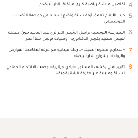
4
تفاصيل منشأة رياضية كبرى مرتقبة بالدار البيضاء
5
حرب الأرقام تعمق أزمة سبتة وتضع إسبانيا في مواجهة التضارب
المؤسساتي
6
المعارضة التونسية تراسل الرئيس الجزائري عبد المجيد تبون: دعمك
لقيس سعيد يكرس الدكتاتورية.. وسيادة تونس خط أحمر
7
«مطارِدو سموم الصيف».. رحلة ميدانية مع فرقة لمكافحة القوارض
والزواحف بشوارع الدار البيضاء
8
تقرير أمني يكشف المستور: «أيادي جزائرية» وجهت الاقتحام الجماعي
لسبتة ومليلية عبر «غرفة قيادة رقمية»