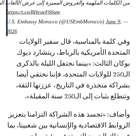
من الكلمات الملهمة والعروض المميزة إلى عرض الألعاب الن
https://t.co/RHeurF66uw
June 9,
— U.S. Embassy Morocco (@USEmbMorocco)
2026
وفي كلمة بالمناسبة، قال سفير الولايات
المتحدة الأمريكية بالرباط، ريتشارد ديوك
بوكان الثالث: «بينما نحتفل الليلة بالذكرى
الـ250 للولايات المتحدة، فإننا نحتفي أيضا
بشراكة متجذرة في التاريخ، عززتها الثقة،
وتتطلع بثبات إلى الـ250 سنة المقبلة».
وأضاف: «تجسد هذه الشراكة التزامنا بتعزيز
الروابط الاقتصادية والإنسانية بين شعبينا، بما