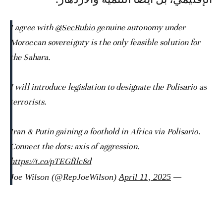
I agree with
@SecRubio
genuine autonomy under
Moroccan sovereignty is the only feasible solution for
the Sahara.
I will introduce legislation to designate the Polisario as
terrorists.
Iran & Putin gaining a foothold in Africa via Polisario.
Connect the dots: axis of aggression.
https://t.co/pTEGfIlc8d
April 11, 2025
— Joe Wilson (@RepJoeWilson)