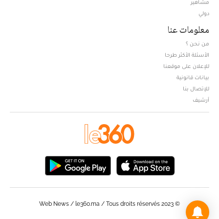
مشاهير
دولي
معلومات عنا
من نحن ؟
الأسئلة الأكثر طرحا
للإعلان على موقعنا
بيانات قانونية
للإتصال بنا
أرشيف
© Web News / le360.ma / Tous droits réservés 2023