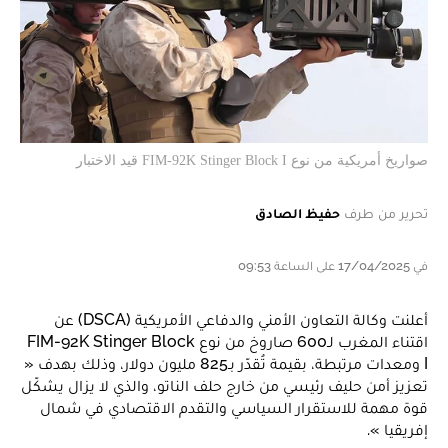
صواريخ أمريكية من نوع FIM-92K Stinger Block I قيد الاختبار
تحرير من طرف
حفيظ الصادق
في 17/04/2025 على الساعة 09:53
أعلنت وكالة التعاون الأمني والدفاعي الأمريكية (DSCA) عن
اقتناء المغرب لـ600 صاروخ من نوع FIM-92K Stinger Block
I ومعدات مرتبطة، بقيمة تُقدّر بـ825 مليون دولار، وذلك بهدف «
تعزيز أمن حليف رئيسي من خارج حلف الناتو، والذي لا يزال يشكّل
قوة مهمة للاستقرار السياسي والتقدم الاقتصادي في شمال
إفريقيا ».