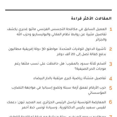
المقالات الأكثر قراءة
1
العميل السابق في مكافحة التجسس الفرنسي ماثيو غديري يكشف
تفاصيل مثيرة عن روابط نظام الملالي والبوليساريو وحزب الله
والجزائر
2
تأشيرة الدخول للولايات المتحدة: مواطنو 30 دولة إفريقية مطالبون
بدفع كفالة تصل إلى 20 ألف دولار
3
أضخم ثلاثة سدود بالمغرب: هل حافظت على نسب ملئها رغم
موجات الحر الصيفية؟
4
تفاصيل منشأة رياضية كبرى مرتقبة بالدار البيضاء
5
حرب الأرقام تعمق أزمة سبتة وتضع إسبانيا في مواجهة التضارب
المؤسساتي
6
المعارضة التونسية تراسل الرئيس الجزائري عبد المجيد تبون: دعمك
لقيس سعيد يكرس الدكتاتورية.. وسيادة تونس خط أحمر
7
«مطارِدو سموم الصيف».. رحلة ميدانية مع فرقة لمكافحة القوارض