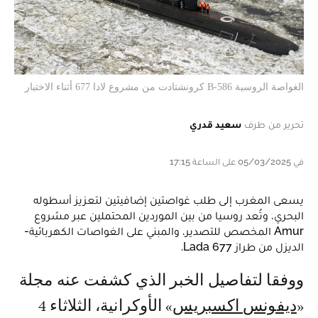
الغواصة الروسية B-586 كرونشتادت من مشروع لادا 677 أثناء الاختبار
تحرير من طرف
سعيد قدري
في 05/03/2025 على الساعة 17:15
يسعى المغرب إلى طلب غواصتين إضافيتين لتعزيز أسطوله
البحري، وتُعد روسيا من بين الموردين المحتملين عبر مشروع
Amur المخصص للتصدير، والمبني على الغواصات الكهربائية-
الديزل من طراز 677 Lada.
ووفقا لتفاصيل الخبر الذي كشفت عنه مجلة
«
ديفونس اكسبريس
» الأوكرانية، الثلاثاء 4