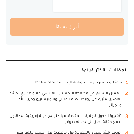
أترك تعليقا
المقالات الأكثر قراءة
1
«نوكليو ناسيونال».. النيونازية الإسبانية تخلع قناعها
2
العميل السابق في مكافحة التجسس الفرنسي ماثيو غديري يكشف
تفاصيل مثيرة عن روابط نظام الملالي والبوليساريو وحزب الله
والجزائر
3
تأشيرة الدخول للولايات المتحدة: مواطنو 30 دولة إفريقية مطالبون
بدفع كفالة تصل إلى 20 ألف دولار
4
أضخم ثلاثة سدود بالمغرب: هل حافظت على نسب ملئها رغم