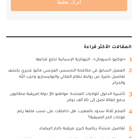
أترك تعليقا
المقالات الأكثر قراءة
1
«نوكليو ناسيونال».. النيونازية الإسبانية تخلع قناعها
2
العميل السابق في مكافحة التجسس الفرنسي ماثيو غديري يكشف
تفاصيل مثيرة عن روابط نظام الملالي والبوليساريو وحزب الله
والجزائر
3
تأشيرة الدخول للولايات المتحدة: مواطنو 30 دولة إفريقية مطالبون
بدفع كفالة تصل إلى 20 ألف دولار
4
أضخم ثلاثة سدود بالمغرب: هل حافظت على نسب ملئها رغم
موجات الحر الصيفية؟
5
تفاصيل منشأة رياضية كبرى مرتقبة بالدار البيضاء