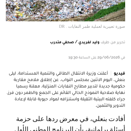
صورة تعبيرية لعملية طمر النفايات . DR
تحرير من طرف
وليد لفريدي / صحفي متدرب
في 29/06/2026 على الساعة 19:30
فيديو
أعلنت وزيرة الانتقال الطاقي والتنمية المستدامة، ليلى
بنعلي، اليوم الاثنين بمجلس النواب، عن إطلاق ملامح مقاربة
حكومية جديدة لتدبير مطارح النفايات المنزلية، معلنة رسميا
نهاية صلاحية النموذج الحالي القائم على الجمع والطمر دون فرز،
جراء كلفته البيئية الثقيلة واستنزافه لمواد حيوية قابلة لإعادة
التدوير والتثمين.
أفادت بنعلي، في معرض ردها على حزمة
أسئلة برلمانية، بأن البرنامج الوطني الأول