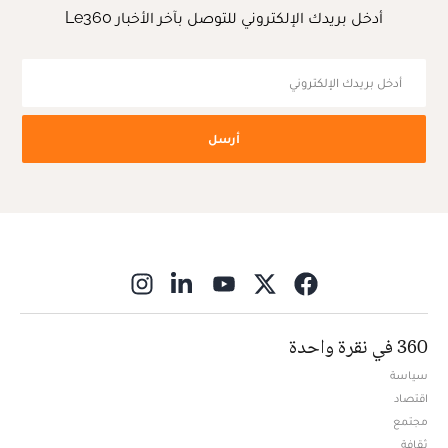
أدخل بريدك الإلكتروني للتوصل بآخر الأخبار Le360
أرسل
ns in new window
360 في نقرة واحدة
سياسة
اقتصاد
مجتمع
ثقافة