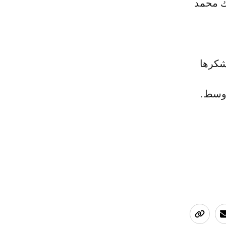
لك محمد
شكرها
أوسط.