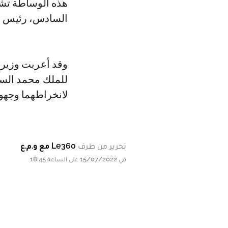
هذه الوساطة تشك
السادس، رئيس لج
وقد أعربت وزيرة 
للملك محمد السا
لانخراطهما وجهو
تحرير من طرف
Le360 مع و.م.ع
في 15/07/2022 على الساعة 18:45