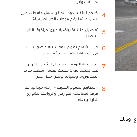
20 ألف دولار
أضخم ثلاثة سدود بالمغرب: هل حافظت على
4
نسب ملئها رغم موجات الحر الصيفية؟
تفاصيل منشأة رياضية كبرى مرتقبة بالدار
5
البيضاء
حرب الأرقام تعمق أزمة سبتة وتضع إسبانيا
6
في مواجهة التضارب المؤسساتي
المعارضة التونسية تراسل الرئيس الجزائري
7
عبد المجيد تبون: دعمك لقيس سعيد يكرس
الدكتاتورية.. وسيادة تونس خط أحمر
«مطارِدو سموم الصيف».. رحلة ميدانية مع
8
فرقة لمكافحة القوارض والزواحف بشوارع
الدار البيضاء
ع، وذلك