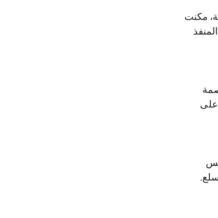
24/7 ، الذي يشكل المنفذ
صمة
على
كس
سلع.