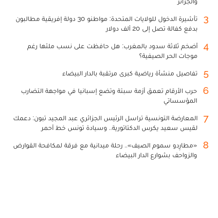
والجزائر
3
تأشيرة الدخول للولايات المتحدة: مواطنو 30 دولة إفريقية مطالبون
بدفع كفالة تصل إلى 20 ألف دولار
4
أضخم ثلاثة سدود بالمغرب: هل حافظت على نسب ملئها رغم
موجات الحر الصيفية؟
5
تفاصيل منشأة رياضية كبرى مرتقبة بالدار البيضاء
6
حرب الأرقام تعمق أزمة سبتة وتضع إسبانيا في مواجهة التضارب
المؤسساتي
7
المعارضة التونسية تراسل الرئيس الجزائري عبد المجيد تبون: دعمك
لقيس سعيد يكرس الدكتاتورية.. وسيادة تونس خط أحمر
8
«مطارِدو سموم الصيف».. رحلة ميدانية مع فرقة لمكافحة القوارض
والزواحف بشوارع الدار البيضاء