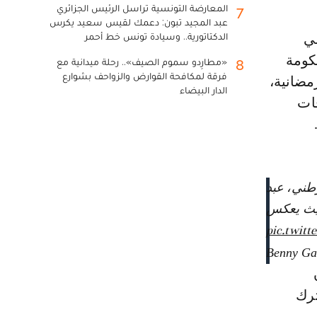
المعارضة التونسية تراسل الرئيس الجزائري
7
عبد المجيد تبون: دعمك لقيس سعيد يكرس
الدكتاتورية.. وسيادة تونس خط أحمر
حكومة
«مطارِدو سموم الصيف».. رحلة ميدانية مع
8
فرقة لمكافحة القوارض والزواحف بشوارع
مضانية،
الدار البيضاء
قات
وطني، عبد
 حيث يعكس
pic.twitt
ترك