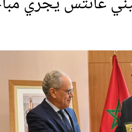
يني غانتس يجري مبا