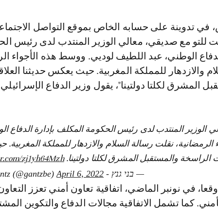
دثت للتو مع صديقي، معالي الوزير المنتدب لدى رئيس ال
دفاع الوطني، عبد اللطيف لوديي. ووسط هذه الأجواء الر
م والازدهار للمملكة المغربية. حيث يعكس حديثنا العلا
ل المشرق لكلتا دولتينا"، يقول وزير الدفاع الإسرائيلي.
ي الوزير المنتدب لدى رئيس الحكومة المكلف بإدارة الدفاع ال
الرمضانية، نقلت رسالة السلام والازدهار للمملكة المغربية.
ات الراسخة والمستقبل المشرق لكلتا دولتينا.
er.com/zj1yh64Mzh
— בני גנץ - Benny Gantz (@gantzbe)
April 6, 2022
وقعا، في نونبر الماضي، اتفاقية تعاون أمني تعزز التعاون
أمني. كما تشمل الاتفاقية مجالات الدفاع والتكوين المش
.