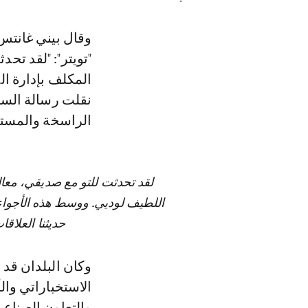
وقال بيني غانتس، في تدوينة على حسابه الخاص بموقع التواصل الاجتماعي
"تويتر": "لقد تح
المكلف بإدارة ال
نقلت رسالة السلا
الراسخة والمستقب
لقد تحدثت للتو مع صديقي، معال
اللطيف لوديي. ووسط هذه الأجواء 
حديثنا العلاق
وكان البلدان قد 
الاستخباراتي وال
والتعاون الصناعي