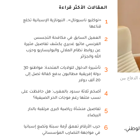
المقالات الأكثر قراءة
«نوكليو ناسيونال».. النيونازية الإسبانية تخلع
1
قناعها
العميل السابق في مكافحة التجسس
2
الفرنسي ماثيو غديري يكشف تفاصيل مثيرة
عن روابط نظام الملالي والبوليساريو وحزب
الله والجزائر
تأشيرة الدخول للولايات المتحدة: مواطنو 30
3
دولة إفريقية مطالبون بدفع كفالة تصل إلى
الدفاع بين
20 ألف دولار
أضخم ثلاثة سدود بالمغرب: هل حافظت على
4
نسب ملئها رغم موجات الحر الصيفية؟
تفاصيل منشأة رياضية كبرى مرتقبة بالدار
5
البيضاء
حرب الأرقام تعمق أزمة سبتة وتضع إسبانيا
6
لوطني،
في مواجهة التضارب المؤسساتي