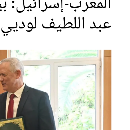
المغرب-إسرائيل: ب
عبد اللطيف لوديي