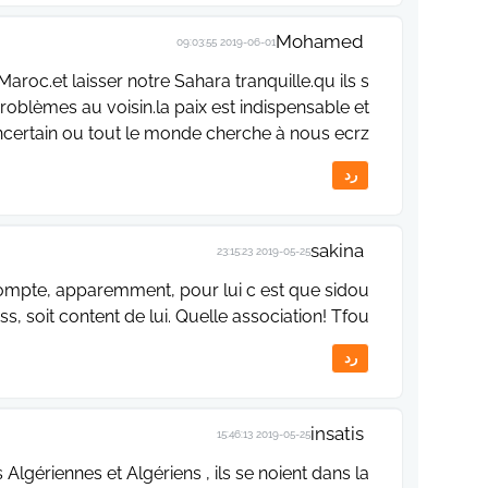
Mohamed
2019-06-01 09:03:55
 Maroc.et laisser notre Sahara tranquille.qu ils s
oblèmes au voisin.la paix est indispensable et
ncertain ou tout le monde cherche à nous ecrz
رد
sakina
2019-05-25 23:15:23
compte, apparemment, pour lui c est que sidou
s, soit content de lui. Quelle association! Tfou
رد
insatis
2019-05-25 15:46:13
s Algériennes et Algériens , ils se noient dans la