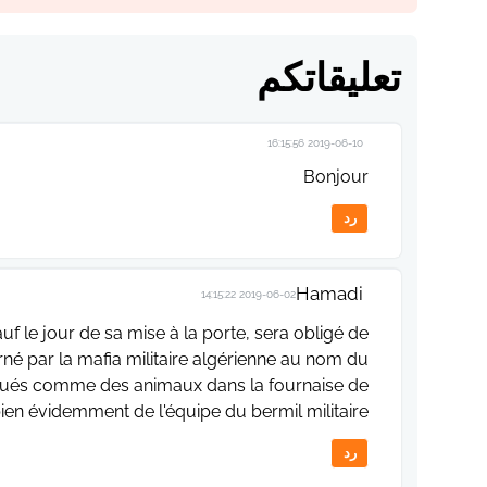
تعليقاتكم
2019-06-10 16:15:56
Bonjour
رد
Hamadi
2019-06-02 14:15:22
f le jour de sa mise à la porte, sera obligé de
né par la mafia militaire algérienne au nom du
qués comme des animaux dans la fournaise de
bien évidemment de l'équipe du bermil militaire.
رد