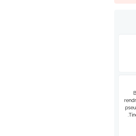
B
rendr
pseu
Tin