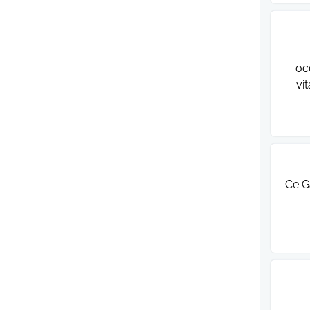
oc
vi
Ce G