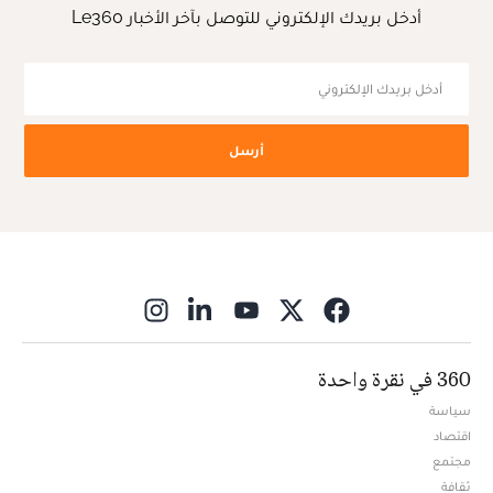
أدخل بريدك الإلكتروني للتوصل بآخر الأخبار Le360
أرسل
ns in new window
360 في نقرة واحدة
سياسة
اقتصاد
مجتمع
ثقافة