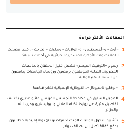
المقالات الأكثر قراءة
1
«أوت» و«أغسطس» و«الولايات» ونداءات «الحريك».. كيف فضحت
اللغة بصمات الأجهزة العسكرية الجزائرية في أحداث سبتة؟
2
رسوم «التوقيت الميسر» تشعل فتيل الاحتقان بالجامعات
المغربية.. الطلبة الموظفون يرفضون ورؤساء الجامعات يدافعون
عن استقلاليتهم المالية
3
«نوكليو ناسيونال».. النيونازية الإسبانية تخلع قناعها
4
العميل السابق في مكافحة التجسس الفرنسي ماثيو غديري يكشف
تفاصيل مثيرة عن روابط نظام الملالي والبوليساريو وحزب الله
والجزائر
5
تأشيرة الدخول للولايات المتحدة: مواطنو 30 دولة إفريقية مطالبون
بدفع كفالة تصل إلى 20 ألف دولار