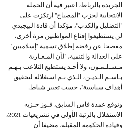
الجريدة بالرباط، اعتبر فيه أن الحملة
الانتخابية لحزب "المصباح" ارتكزت على
"التضليل والكذب"، مؤكدا أن قادة البيجيدي
لن يستطيعوا إقناع المواطنين مرة أخرى،
مفصحا عن رفضه إطلاق تسمية "إسلاميين"
على العدالة والتنمية، "لأن المـغـاربة
مـسـلـمـون، ولا أحـد يستطيع التلاعب بـهـم
بـاسـم الـديـن، الـذي تـم استغلاله لتحقيق
أهداف سياسية"، حسب تعبير شباط.
وتوقع عمدة فاس السابق، فـوز حـزبه
الاستقلال بالرتبة الأولى في تشريعيات 2021،
وقيادة الحكومة المقبلة، مضيفا أن