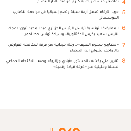
4
تفاصيل منشأة رياضية كبرى مرتقبة بالدار البيضاء
5
حرب الأرقام تعمق أزمة سبتة وتضع إسبانيا في مواجهة التضارب
المؤسساتي
6
المعارضة التونسية تراسل الرئيس الجزائري عبد المجيد تبون: دعمك
لقيس سعيد يكرس الدكتاتورية.. وسيادة تونس خط أحمر
7
«مطارِدو سموم الصيف».. رحلة ميدانية مع فرقة لمكافحة القوارض
والزواحف بشوارع الدار البيضاء
8
تقرير أمني يكشف المستور: «أيادي جزائرية» وجهت الاقتحام الجماعي
لسبتة ومليلية عبر «غرفة قيادة رقمية»