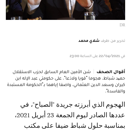
DR
تحرير من طرف
شلاي محمد
في 22/04/2021 على الساعة 23:00
أقوال الصحف
شن الأمين العام السابق لحزب الاستقلال
حمید شباط، هجوما "قويا ولاذعا"، على حكومتي عبد الإله ابن
كيران وسعد الدين العثماني، واصفا إياهما بـ"الحكومة المستبدة
والفاسدة".
الهجوم الذي أبرزته جريدة "الصباح"، في
عددها الصادر ليوم الجمعة 23 أبريل 2021،
بمناسبة حلول شباط ضيفا على مكتب