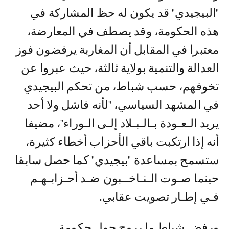
"البيجيدي" قد يكون له حظ المشاركة في
هذه الحكومة، وقد يصطف في المعارضة،
معتبرا في المقابل أن المغاربة يرفضون فوز
العدالة والتنمية بولاية ثالثة، حيث عبروا عن
تخوفهم، حسب شباط، من تحكم البيجيدي
في المشهد السياسي، "لأنه فاشل ولا أحد
يريد الـعـودة بـالـبـلاد إلـى الـوراء"، مضيفا
أنه إذا ارتكبت باقي الأحزاب أخطاء كثيرة،
ستسمح بمساعدة "بيجيدي" كما حصل سابقا
حينما صـوت الـنـاخــبون ضـد أحـزابـهـم
فـي إطـار تصويت عقابي.
ورفض شباط ما يروج حول حكومة