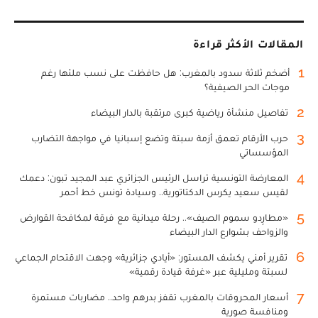
المقالات الأكثر قراءة
1
أضخم ثلاثة سدود بالمغرب: هل حافظت على نسب ملئها رغم
موجات الحر الصيفية؟
2
تفاصيل منشأة رياضية كبرى مرتقبة بالدار البيضاء
3
حرب الأرقام تعمق أزمة سبتة وتضع إسبانيا في مواجهة التضارب
المؤسساتي
4
المعارضة التونسية تراسل الرئيس الجزائري عبد المجيد تبون: دعمك
لقيس سعيد يكرس الدكتاتورية.. وسيادة تونس خط أحمر
5
«مطارِدو سموم الصيف».. رحلة ميدانية مع فرقة لمكافحة القوارض
والزواحف بشوارع الدار البيضاء
6
تقرير أمني يكشف المستور: «أيادي جزائرية» وجهت الاقتحام الجماعي
لسبتة ومليلية عبر «غرفة قيادة رقمية»
7
أسعار المحروقات بالمغرب تقفز بدرهم واحد.. مضاربات مستمرة
ومنافسة صورية