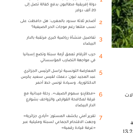
دولة إفريقية مطالبون بدفع كفالة تصل إلى
20 ألف دولار
أضخم ثلاثة سدود بالمغرب: هل حافظت على
2
نسب ملئها رغم موجات الحر الصيفية؟
تفاصيل منشأة رياضية كبرى مرتقبة بالدار
3
البيضاء
حرب الأرقام تعمق أزمة سبتة وتضع إسبانيا
4
في مواجهة التضارب المؤسساتي
المعارضة التونسية تراسل الرئيس الجزائري
5
عبد المجيد تبون: دعمك لقيس سعيد يكرس
الدكتاتورية.. وسيادة تونس خط أحمر
«مطارِدو سموم الصيف».. رحلة ميدانية مع
6
متعلق بالاستعمالات
فرقة لمكافحة القوارض والزواحف بشوارع
الدار البيضاء
تقرير أمني يكشف المستور: «أيادي جزائرية»
7
وجهت الاقتحام الجماعي لسبتة ومليلية عبر
«غرفة قيادة رقمية»
 الخميس 22 أبريل 2021، اجتماعا لتقديم مشروع قانون رقم 13.21