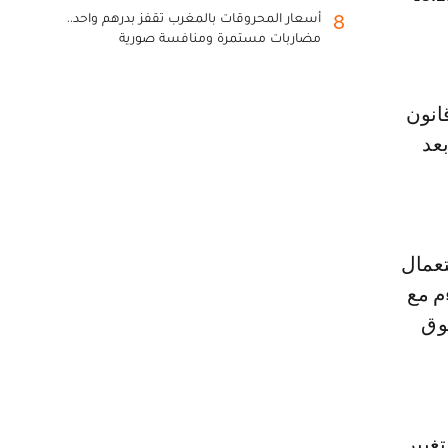
أسعار المحروقات بالمغرب تقفز بدرهم واحد..
8
مضاربات مستمرة ومنافسة صورية
 على مشروع قانون
عد
تعمال
م مع
سوق
غيير