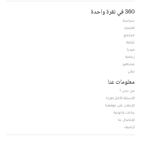
360 في نقرة واحدة
سياسة
اقتصاد
مجتمع
ثقافة
ميديا
Opens in new window
رياضة
مشاهير
دولي
معلومات عنا
من نحن ؟
الأسئلة الأكثر طرحا
للإعلان على موقعنا
بيانات قانونية
للإتصال بنا
أرشيف