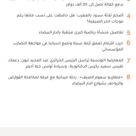
بدفع كفالة تصل إلى 20 ألف دولار
4
أضخم ثلاثة سدود بالمغرب: هل حافظت على نسب ملئها رغم
موجات الحر الصيفية؟
5
تفاصيل منشأة رياضية كبرى مرتقبة بالدار البيضاء
6
حرب الأرقام تعمق أزمة سبتة وتضع إسبانيا في مواجهة التضارب
المؤسساتي
7
المعارضة التونسية تراسل الرئيس الجزائري عبد المجيد تبون: دعمك
لقيس سعيد يكرس الدكتاتورية.. وسيادة تونس خط أحمر
8
«مطارِدو سموم الصيف».. رحلة ميدانية مع فرقة لمكافحة القوارض
والزواحف بشوارع الدار البيضاء