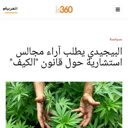
العربية
▾
سياسة
البيجيدي يطلب آراء مجالس
استشارية حول قانون "الكيف"