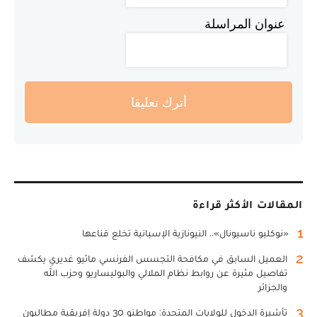
عنوان المراسلة
أترك تعليقا
المقالات الأكثر قراءة
1
«نوكليو ناسيونال».. النيونازية الإسبانية تخلع قناعها
2
العميل السابق في مكافحة التجسس الفرنسي ماثيو غديري يكشف
تفاصيل مثيرة عن روابط نظام الملالي والبوليساريو وحزب الله
والجزائر
3
تأشيرة الدخول للولايات المتحدة: مواطنو 30 دولة إفريقية مطالبون