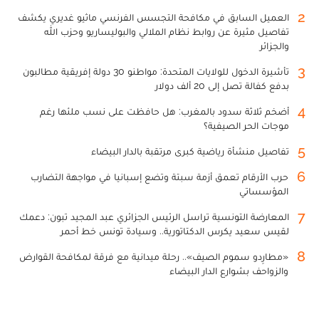
2
العميل السابق في مكافحة التجسس الفرنسي ماثيو غديري يكشف
تفاصيل مثيرة عن روابط نظام الملالي والبوليساريو وحزب الله
والجزائر
3
تأشيرة الدخول للولايات المتحدة: مواطنو 30 دولة إفريقية مطالبون
بدفع كفالة تصل إلى 20 ألف دولار
4
أضخم ثلاثة سدود بالمغرب: هل حافظت على نسب ملئها رغم
موجات الحر الصيفية؟
5
تفاصيل منشأة رياضية كبرى مرتقبة بالدار البيضاء
6
حرب الأرقام تعمق أزمة سبتة وتضع إسبانيا في مواجهة التضارب
المؤسساتي
7
المعارضة التونسية تراسل الرئيس الجزائري عبد المجيد تبون: دعمك
لقيس سعيد يكرس الدكتاتورية.. وسيادة تونس خط أحمر
8
«مطارِدو سموم الصيف».. رحلة ميدانية مع فرقة لمكافحة القوارض
والزواحف بشوارع الدار البيضاء