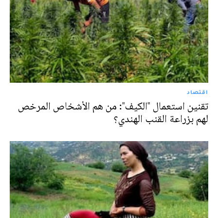
اقتصاد
تقنين استعمال "الكيف": من هم الأشخاص المرخص
لهم بزراعة القنب الهندي؟