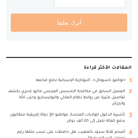
أترك تعليقا
المقالات الأكثر قراءة
1
«نوكليو ناسيونال».. النيونازية الإسبانية تخلع قناعها
2
العميل السابق في مكافحة التجسس الفرنسي ماثيو غديري يكشف
تفاصيل مثيرة عن روابط نظام الملالي والبوليساريو وحزب الله
والجزائر
3
تأشيرة الدخول للولايات المتحدة: مواطنو 30 دولة إفريقية مطالبون
بدفع كفالة تصل إلى 20 ألف دولار
4
أضخم ثلاثة سدود بالمغرب: هل حافظت على نسب ملئها رغم
موجات الحر الصيفية؟