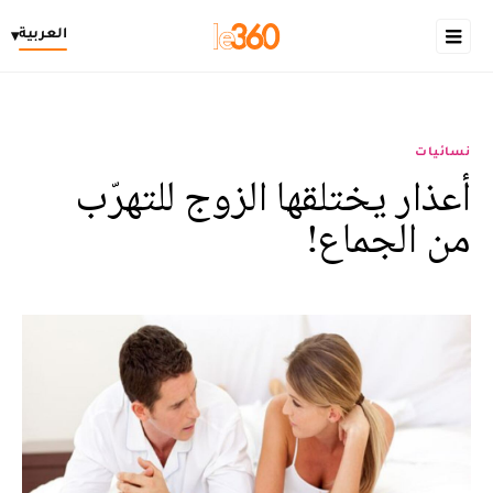
العربية
▾
نسائيات
أعذار يختلقها الزوج للتهرّب
من الجماع!