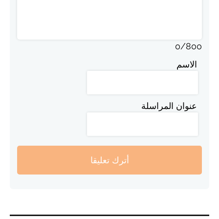
0
/
800
الاسم
عنوان المراسلة
أترك تعليقا