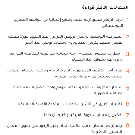
المقالات الأكثر قراءة
1
حرب الأرقام تعمق أزمة سبتة وتضع إسبانيا في مواجهة التضارب
المؤسساتي
2
المعارضة التونسية تراسل الرئيس الجزائري عبد المجيد تبون: دعمك
لقيس سعيد يكرس الدكتاتورية.. وسيادة تونس خط أحمر
3
«مطارِدو سموم الصيف».. رحلة ميدانية مع فرقة لمكافحة القوارض
والزواحف بشوارع الدار البيضاء
4
تقرير أمني يكشف المستور: «أيادي جزائرية» وجهت الاقتحام الجماعي
لسبتة ومليلية عبر «غرفة قيادة رقمية»
5
أسعار المحروقات بالمغرب تقفز بدرهم واحد.. مضاربات مستمرة
ومنافسة صورية
6
تغييرات كبرى في تأشيرات الولايات المتحدة الأمريكية بإفريقيا
7
أفضل 5 مسارات جوية بإفريقيا وأكثرها ازدحاما
8
رغم تراجع أسعار الذهب عالميا.. لماذا يخيم الركود على سوق المعدن
النفيس بالمغرب؟