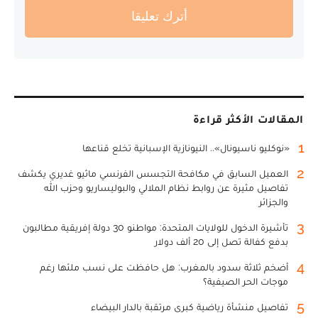
أترك تعليقا
المقالات الأكثر قراءة
1
«نوكليو ناسيونال».. النيونازية الإسبانية تخلع قناعها
2
العميل السابق في مكافحة التجسس الفرنسي ماثيو غديري يكشف
تفاصيل مثيرة عن روابط نظام الملالي والبوليساريو وحزب الله
والجزائر
3
تأشيرة الدخول للولايات المتحدة: مواطنو 30 دولة إفريقية مطالبون
بدفع كفالة تصل إلى 20 ألف دولار
4
أضخم ثلاثة سدود بالمغرب: هل حافظت على نسب ملئها رغم
موجات الحر الصيفية؟
5
تفاصيل منشأة رياضية كبرى مرتقبة بالدار البيضاء