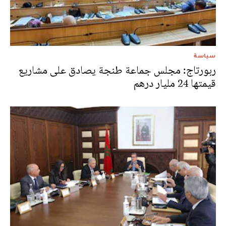
سياسة
ربورتاج: مجلس جماعة طنجة يصادق على مشاريع
قيمتها 24 مليار درهم