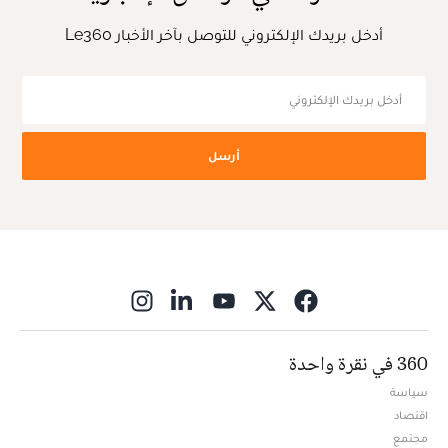
أدخل بريدك الإلكتروني للتوصل بآخر الأخبار Le360
أرسل
ns in new window
360 في نقرة واحدة
سياسة
اقتصاد
مجتمع