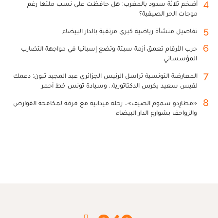
4
أضخم ثلاثة سدود بالمغرب: هل حافظت على نسب ملئها رغم
موجات الحر الصيفية؟
5
تفاصيل منشأة رياضية كبرى مرتقبة بالدار البيضاء
6
حرب الأرقام تعمق أزمة سبتة وتضع إسبانيا في مواجهة التضارب
المؤسساتي
7
المعارضة التونسية تراسل الرئيس الجزائري عبد المجيد تبون: دعمك
لقيس سعيد يكرس الدكتاتورية.. وسيادة تونس خط أحمر
8
«مطارِدو سموم الصيف».. رحلة ميدانية مع فرقة لمكافحة القوارض
والزواحف بشوارع الدار البيضاء