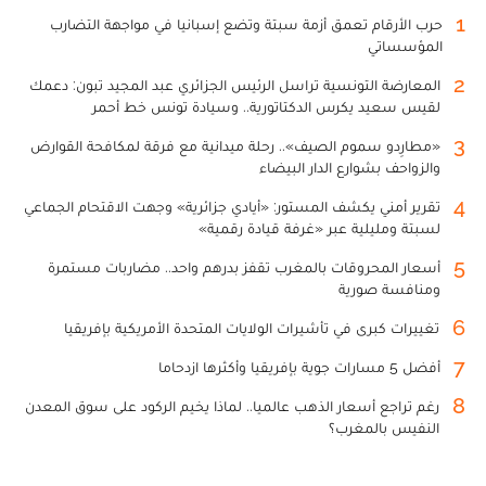
1
حرب الأرقام تعمق أزمة سبتة وتضع إسبانيا في مواجهة التضارب
المؤسساتي
2
المعارضة التونسية تراسل الرئيس الجزائري عبد المجيد تبون: دعمك
لقيس سعيد يكرس الدكتاتورية.. وسيادة تونس خط أحمر
3
«مطارِدو سموم الصيف».. رحلة ميدانية مع فرقة لمكافحة القوارض
والزواحف بشوارع الدار البيضاء
4
تقرير أمني يكشف المستور: «أيادي جزائرية» وجهت الاقتحام الجماعي
لسبتة ومليلية عبر «غرفة قيادة رقمية»
5
أسعار المحروقات بالمغرب تقفز بدرهم واحد.. مضاربات مستمرة
ومنافسة صورية
6
تغييرات كبرى في تأشيرات الولايات المتحدة الأمريكية بإفريقيا
7
أفضل 5 مسارات جوية بإفريقيا وأكثرها ازدحاما
8
رغم تراجع أسعار الذهب عالميا.. لماذا يخيم الركود على سوق المعدن
النفيس بالمغرب؟