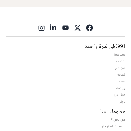
ns in new window
360 في نقرة واحدة
سياسة
اقتصاد
مجتمع
ثقافة
ميديا
Opens in new window
رياضة
مشاهير
دولي
معلومات عنا
من نحن ؟
الأسئلة الأكثر طرحا