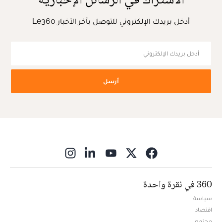
أدخل بريدك الإلكتروني للتوصل بآخر الأخبار Le360
أرسل
ns in new window
360 في نقرة واحدة
سياسة
اقتصاد
مجتمع