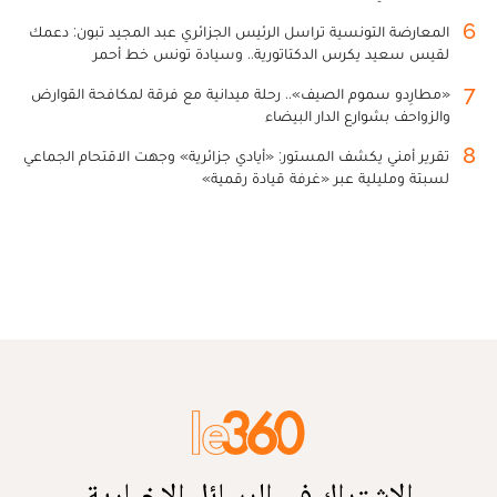
6
المعارضة التونسية تراسل الرئيس الجزائري عبد المجيد تبون: دعمك
لقيس سعيد يكرس الدكتاتورية.. وسيادة تونس خط أحمر
7
«مطارِدو سموم الصيف».. رحلة ميدانية مع فرقة لمكافحة القوارض
والزواحف بشوارع الدار البيضاء
8
تقرير أمني يكشف المستور: «أيادي جزائرية» وجهت الاقتحام الجماعي
لسبتة ومليلية عبر «غرفة قيادة رقمية»
الاشتراك في الرسائل الإخبارية