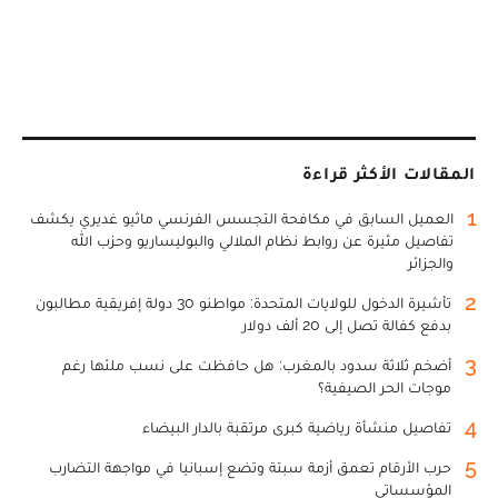
المقالات الأكثر قراءة
1
العميل السابق في مكافحة التجسس الفرنسي ماثيو غديري يكشف
تفاصيل مثيرة عن روابط نظام الملالي والبوليساريو وحزب الله
والجزائر
2
تأشيرة الدخول للولايات المتحدة: مواطنو 30 دولة إفريقية مطالبون
بدفع كفالة تصل إلى 20 ألف دولار
3
أضخم ثلاثة سدود بالمغرب: هل حافظت على نسب ملئها رغم
موجات الحر الصيفية؟
4
تفاصيل منشأة رياضية كبرى مرتقبة بالدار البيضاء
5
حرب الأرقام تعمق أزمة سبتة وتضع إسبانيا في مواجهة التضارب
المؤسساتي