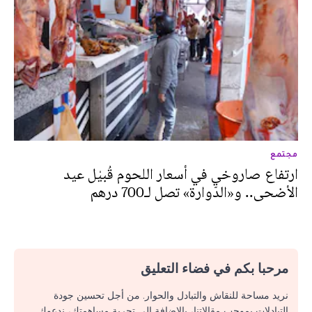
مجتمع
ارتفاع صاروخي في أسعار اللحوم قُبيْل عيد
الأضحى.. و«الدّوارة» تصل لـ700 درهم
مرحبا بكم في فضاء التعليق
نريد مساحة للنقاش والتبادل والحوار. من أجل تحسين جودة
التبادلات بموجب مقالاتنا، بالإضافة إلى تجربة مساهمتك، ندعوك