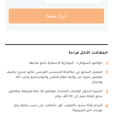
أترك تعليقا
المقالات الأكثر قراءة
1
«نوكليو ناسيونال».. النيونازية الإسبانية تخلع قناعها
2
العميل السابق في مكافحة التجسس الفرنسي ماثيو غديري يكشف
تفاصيل مثيرة عن روابط نظام الملالي والبوليساريو وحزب الله
والجزائر
3
تأشيرة الدخول للولايات المتحدة: مواطنو 30 دولة إفريقية مطالبون
بدفع كفالة تصل إلى 20 ألف دولار
4
أضخم ثلاثة سدود بالمغرب: هل حافظت على نسب ملئها رغم
موجات الحر الصيفية؟